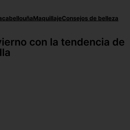
a
cabello
uña
Maquillaje
Consejos de belleza
vierno con la tendencia de
lla