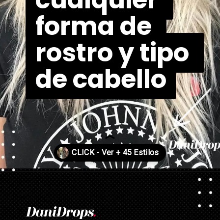
forma de 
forma de 
rostro y tipo 
rostro y tipo 
de cabello
de cabello
Abriendo...
https://danidrops.com.br/es/cortes-de-pelo-largo/