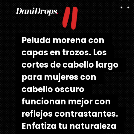
"
Peluda morena con 
Peluda morena con 
capas en trozos. Los 
capas en trozos. Los 
cortes de cabello largo 
cortes de cabello largo 
para mujeres con 
para mujeres con 
cabello oscuro 
cabello oscuro 
funcionan mejor con 
funcionan mejor con 
reflejos contrastantes. 
reflejos contrastantes. 
Enfatiza tu naturaleza 
Enfatiza tu naturaleza 