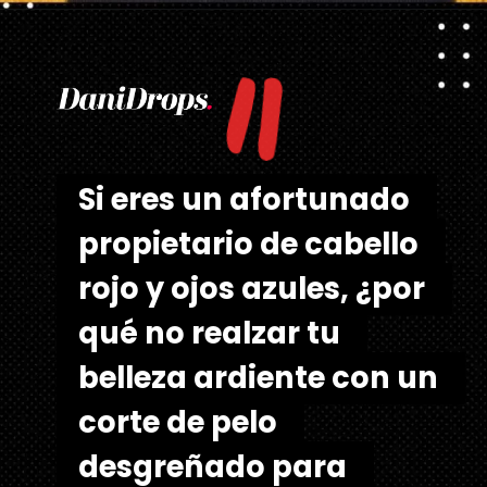
"
Abriendo...
https://danidrops.com.br/es/cortes-de-pelo-largo/
Si eres un afortunado 
Si eres un afortunado 
propietario de cabello 
propietario de cabello 
rojo y ojos azules, ¿por 
rojo y ojos azules, ¿por 
qué no realzar tu 
qué no realzar tu 
belleza ardiente con un 
belleza ardiente con un 
corte de pelo 
corte de pelo 
desgreñado para 
desgreñado para 