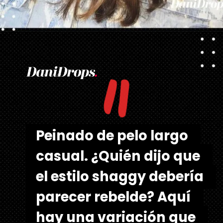
"
Abriendo...
https://danidrops.com.br/es/cortes-de-pelo-largo/
Peinado de pelo largo 
Peinado de pelo largo 
casual. ¿Quién dijo que 
casual. ¿Quién dijo que 
el estilo shaggy debería 
el estilo shaggy debería 
parecer rebelde? Aquí 
parecer rebelde? Aquí 
hay una variación que 
hay una variación que 