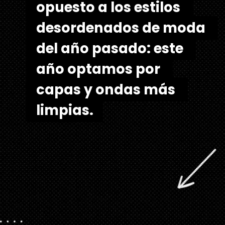
opuesto a los estilos 
opuesto a los estilos 
desordenados de moda 
desordenados de moda 
del año pasado: este 
del año pasado: este 
año optamos por 
año optamos por 
capas y ondas más 
capas y ondas más 
limpias.