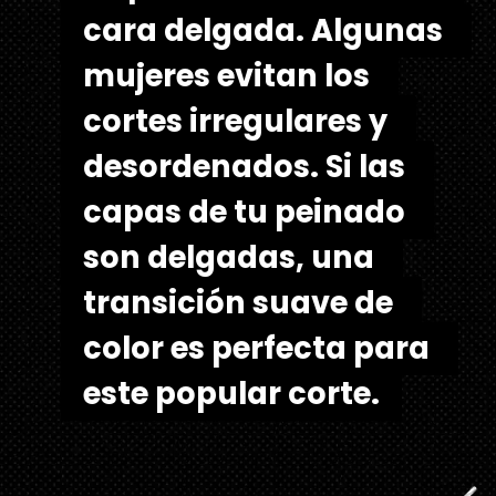
cara delgada. Algunas 
cara delgada. Algunas 
mujeres evitan los 
mujeres evitan los 
cortes irregulares y 
cortes irregulares y 
desordenados. Si las 
desordenados. Si las 
capas de tu peinado 
capas de tu peinado 
son delgadas, una 
son delgadas, una 
transición suave de 
transición suave de 
color es perfecta para 
color es perfecta para 
este popular corte.