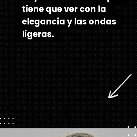
tiene que ver con la 
tiene que ver con la 
elegancia y las ondas 
elegancia y las ondas 
ligeras.
Abriendo...
https://danidrops.com.br/es/cortes-de-pelo-largo/