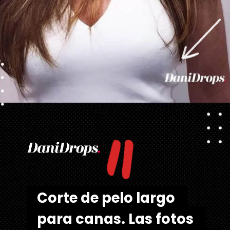
"
Abriendo...
https://danidrops.com.br/es/cortes-de-pelo-largo/
Corte de pelo largo 
Corte de pelo largo 
para canas. Las fotos 
para canas. Las fotos 