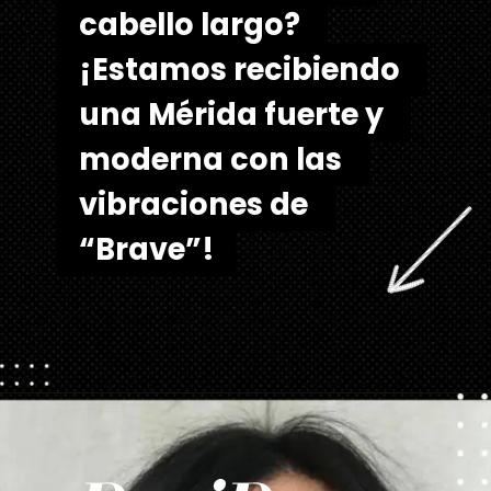
cabello largo? 
cabello largo? 
¡Estamos recibiendo 
¡Estamos recibiendo 
una Mérida fuerte y 
una Mérida fuerte y 
moderna con las 
moderna con las 
vibraciones de 
vibraciones de 
“Brave”!
“Brave”!
Abriendo...
https://danidrops.com.br/es/cortes-de-pelo-largo/