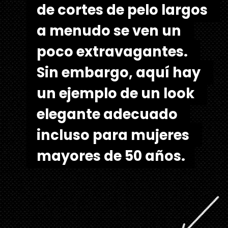
de cortes de pelo largos 
de cortes de pelo largos 
a menudo se ven un 
a menudo se ven un 
poco extravagantes. 
poco extravagantes. 
Sin embargo, aquí hay 
Sin embargo, aquí hay 
un ejemplo de un look 
un ejemplo de un look 
elegante adecuado 
elegante adecuado 
incluso para mujeres 
incluso para mujeres 
mayores de 50 años.