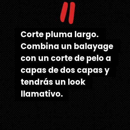
"
Corte pluma largo. 
Corte pluma largo. 
Combina un balayage 
Combina un balayage 
con un corte de pelo a 
con un corte de pelo a 
capas de dos capas y 
capas de dos capas y 
tendrás un look 
tendrás un look 
llamativo.