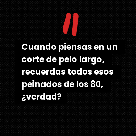
"
Cuando piensas en un 
Cuando piensas en un 
corte de pelo largo, 
corte de pelo largo, 
recuerdas todos esos 
recuerdas todos esos 
peinados de los 80, 
peinados de los 80, 
¿verdad?