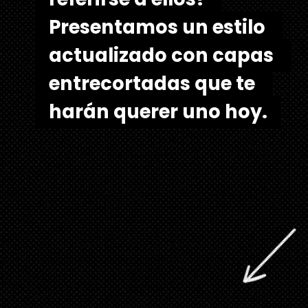
Presentamos un estilo 
Presentamos un estilo 
actualizado con capas 
actualizado con capas 
entrecortadas que te 
entrecortadas que te 
harán querer uno hoy.