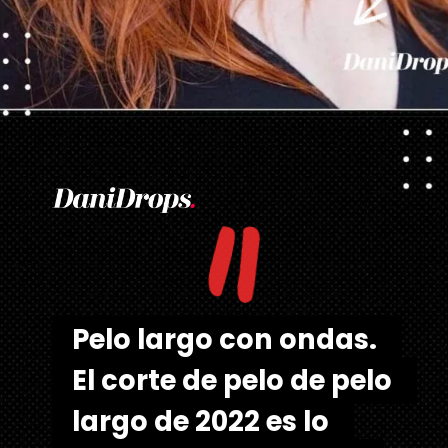
Abriendo...
https://danidrops.com.br/es/cortes-de-pelo-largo/
"
Pelo largo con ondas. 
Pelo largo con ondas. 
El corte de pelo de pelo 
El corte de pelo de pelo 
largo de 2022 es lo 
largo de 2022 es lo 