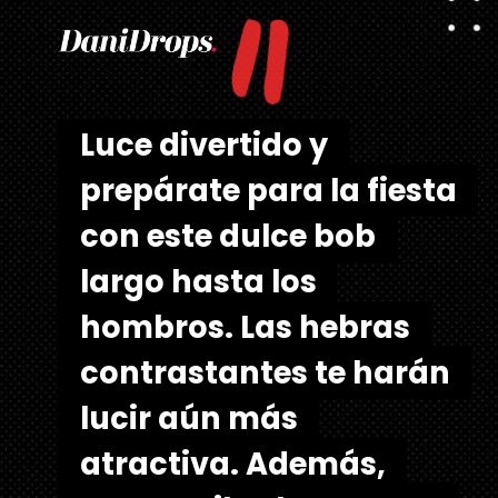
"
Luce divertido y
Luce divertido y
prepárate para la fiesta
prepárate para la fiesta
con este dulce bob
con este dulce bob
largo hasta los
largo hasta los
hombros. Las hebras
hombros. Las hebras
contrastantes te harán
contrastantes te harán
lucir aún más
lucir aún más
atractiva. Además,
atractiva. Además,