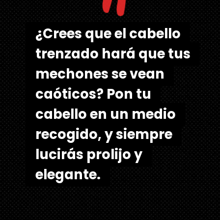
"
¿Crees que el cabello
¿Crees que el cabello
trenzado hará que tus
trenzado hará que tus
mechones se vean
mechones se vean
caóticos? Pon tu
caóticos? Pon tu
cabello en un medio
cabello en un medio
recogido, y siempre
recogido, y siempre
lucirás prolijo y
lucirás prolijo y
elegante.
elegante.