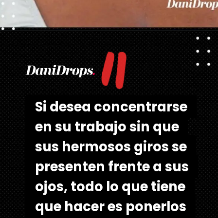
"
Abriendo...
https://danidrops.com.br/es/tendencia-de-corte-de-pelo-para-cabello-rizado-de-mujer/
Si desea concentrarse
Si desea concentrarse
en su trabajo sin que
en su trabajo sin que
sus hermosos giros se
sus hermosos giros se
presenten frente a sus
presenten frente a sus
ojos, todo lo que tiene
ojos, todo lo que tiene
que hacer es ponerlos
que hacer es ponerlos