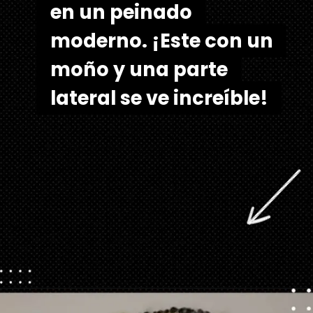
en un peinado
en un peinado
moderno. ¡Este con un
moderno. ¡Este con un
moño y una parte
moño y una parte
lateral se ve increíble!
lateral se ve increíble!
Abriendo...
https://danidrops.com.br/es/tendencia-de-corte-de-pelo-para-cabello-rizado-de-mujer/