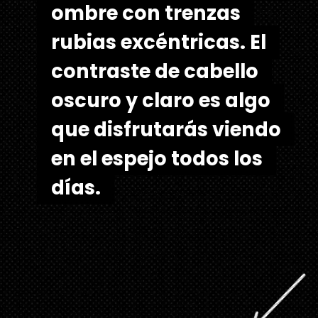
ombre con trenzas
ombre con trenzas
rubias excéntricas. El
rubias excéntricas. El
contraste de cabello
contraste de cabello
oscuro y claro es algo
oscuro y claro es algo
que disfrutarás viendo
que disfrutarás viendo
en el espejo todos los
en el espejo todos los
días.
días.