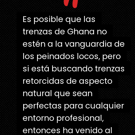
"
Es posible que las
Es posible que las
trenzas de Ghana no
trenzas de Ghana no
estén a la vanguardia de
estén a la vanguardia de
los peinados locos, pero
los peinados locos, pero
si está buscando trenzas
si está buscando trenzas
retorcidas de aspecto
retorcidas de aspecto
natural que sean
natural que sean
perfectas para cualquier
perfectas para cualquier
entorno profesional,
entorno profesional,
entonces ha venido al
entonces ha venido al