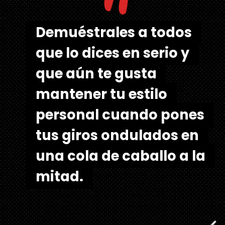
"
Demuéstrales a todos
Demuéstrales a todos
que lo dices en serio y
que lo dices en serio y
que aún te gusta
que aún te gusta
mantener tu estilo
mantener tu estilo
personal cuando pones
personal cuando pones
tus giros ondulados en
tus giros ondulados en
una cola de caballo a la
una cola de caballo a la
mitad.
mitad.