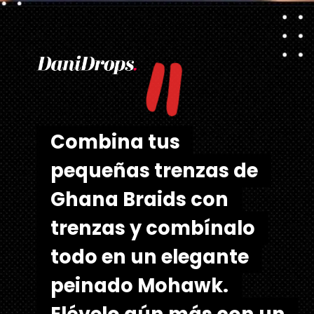
"
Abriendo...
https://danidrops.com.br/es/tendencia-de-corte-de-pelo-para-cabello-rizado-de-mujer/
Combina tus
Combina tus
pequeñas trenzas de
pequeñas trenzas de
Ghana Braids con
Ghana Braids con
trenzas y combínalo
trenzas y combínalo
todo en un elegante
todo en un elegante
peinado Mohawk.
peinado Mohawk.