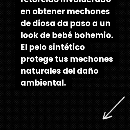
en obtener mechones
en obtener mechones
de diosa da paso a un
de diosa da paso a un
look de bebé bohemio.
look de bebé bohemio.
El pelo sintético
El pelo sintético
protege tus mechones
protege tus mechones
naturales del daño
naturales del daño
ambiental.
ambiental.