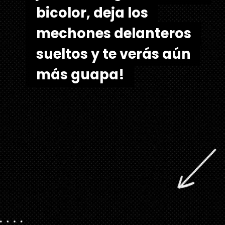
bicolor, deja los
bicolor, deja los
mechones delanteros
mechones delanteros
sueltos y te verás aún
sueltos y te verás aún
más guapa!
más guapa!