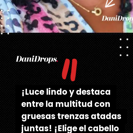
"
Abriendo...
https://danidrops.com.br/es/tendencia-de-corte-de-pelo-para-cabello-rizado-de-mujer/
¡Luce lindo y destaca
¡Luce lindo y destaca
entre la multitud con
entre la multitud con
gruesas trenzas atadas
gruesas trenzas atadas
juntas! ¡Elige el cabello
juntas! ¡Elige el cabello