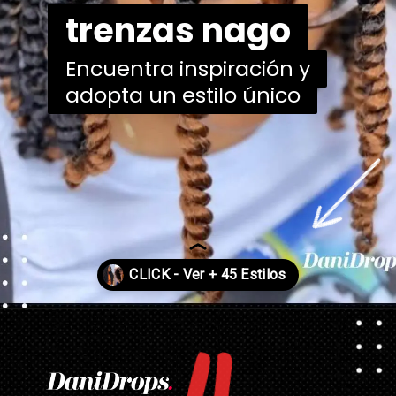
trenzas nago
trenzas nago
Encuentra inspiración y
Encuentra inspiración y
adopta un estilo único
adopta un estilo único
Abriendo...
https://danidrops.com.br/es/tendencia-de-corte-de-pelo-para-cabello-rizado-de-mujer/