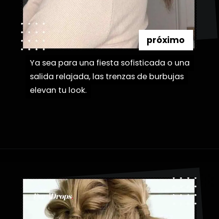
próximo
Ya sea para una fiesta sofisticada o una
Ya sea para una fiesta sofisticada o una
salida relajada, las trenzas de burbujas
salida relajada, las trenzas de burbujas
elevan tu look.
elevan tu look.
Abriendo...
https://danidrops.com.br/es/peinados-con-trenza-de-burbuja/