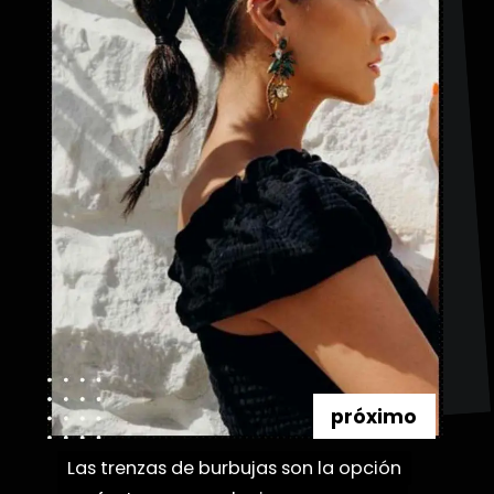
próximo
Las trenzas de burbujas son la opción
Las trenzas de burbujas son la opción