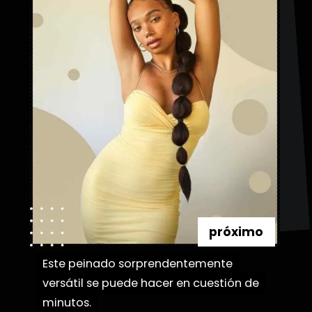
próximo
Este peinado sorprendentemente
Este peinado sorprendentemente
versátil se puede hacer en cuestión de
versátil se puede hacer en cuestión de
minutos.
minutos.