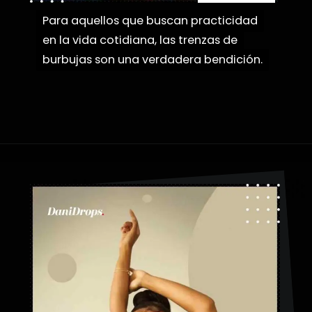
Para aquellos que buscan practicidad
Para aquellos que buscan practicidad
en la vida cotidiana, las trenzas de
en la vida cotidiana, las trenzas de
burbujas son una verdadera bendición.
burbujas son una verdadera bendición.
Abriendo...
https://danidrops.com.br/es/peinados-con-trenza-de-burbuja/