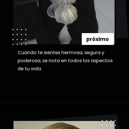
próximo
Cuando te sientes hermosa, segura y
Cuando te sientes hermosa, segura y
poderosa, se nota en todos los aspectos
poderosa, se nota en todos los aspectos
de tu vida.
de tu vida.
Abriendo...
https://danidrops.com.br/es/peinados-con-trenza-de-burbuja/