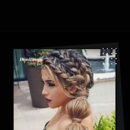
Abriendo...
https://danidrops.com.br/es/peinados-con-trenza-de-burbuja/