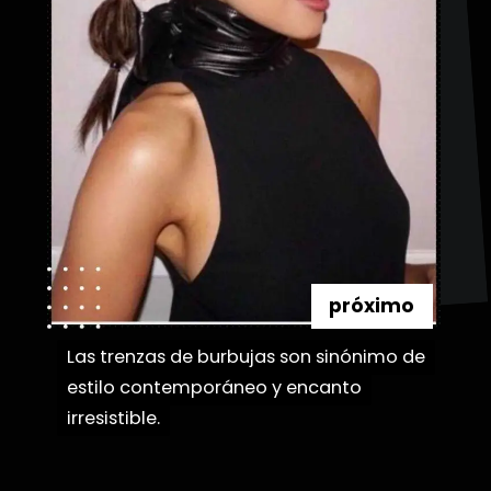
próximo
Las trenzas de burbujas son sinónimo de
Las trenzas de burbujas son sinónimo de
estilo contemporáneo y encanto
estilo contemporáneo y encanto
irresistible.
irresistible.