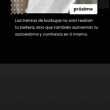
próximo
Las trenzas de burbujas no solo realzan
Las trenzas de burbujas no solo realzan
tu belleza, sino que también aumentan tu
tu belleza, sino que también aumentan tu
autoestima y confianza en ti mismo.
autoestima y confianza en ti mismo.
Abriendo...
https://danidrops.com.br/es/peinados-con-trenza-de-burbuja/