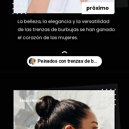
próximo
La belleza, la elegancia y la versatilidad
La belleza, la elegancia y la versatilidad
de las trenzas de burbujas se han ganado
de las trenzas de burbujas se han ganado
el corazón de las mujeres.
el corazón de las mujeres.
Abriendo...
https://danidrops.com.br/es/peinados-con-trenza-de-burbuja/