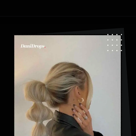
Abriendo...
https://danidrops.com.br/es/peinados-con-trenza-de-burbuja/