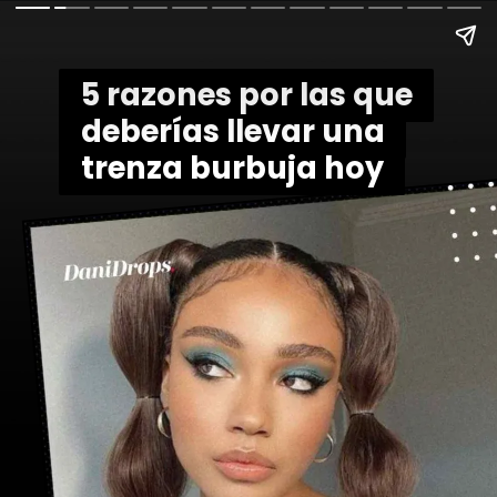
5 razones por las que
5 razones por las que
deberías llevar una
deberías llevar una
trenza burbuja hoy
trenza burbuja hoy