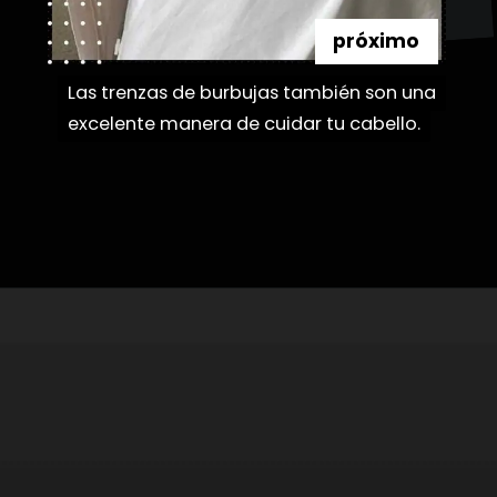
próximo
Las trenzas de burbujas también son una
Las trenzas de burbujas también son una
excelente manera de cuidar tu cabello.
excelente manera de cuidar tu cabello.
Abriendo...
https://danidrops.com.br/es/peinados-con-trenza-de-burbuja/