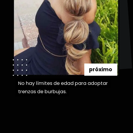
próximo
No hay límites de edad para adoptar
No hay límites de edad para adoptar
trenzas de burbujas.
trenzas de burbujas.