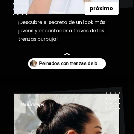
próximo
¡Descubre el secreto de un look más
¡Descubre el secreto de un look más
juvenil y encantador a través de las
juvenil y encantador a través de las
trenzas burbuja!
trenzas burbuja!
Abriendo...
https://danidrops.com.br/es/peinados-con-trenza-de-burbuja/