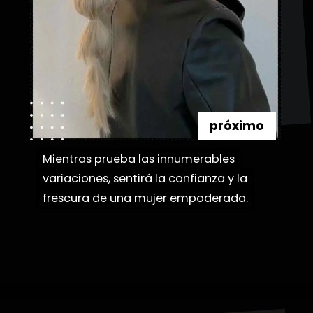
próximo
Mientras prueba las innumerables
Mientras prueba las innumerables
variaciones, sentirá la confianza y la
variaciones, sentirá la confianza y la
frescura de una mujer empoderada.
frescura de una mujer empoderada.
Abriendo...
https://danidrops.com.br/es/peinados-con-trenza-de-burbuja/