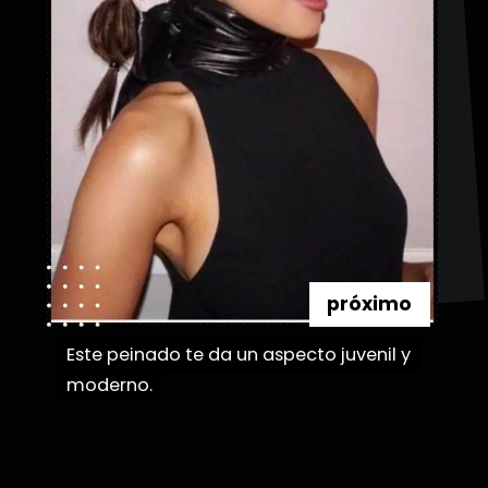
próximo
Este peinado te da un aspecto juvenil y
Este peinado te da un aspecto juvenil y
moderno.
moderno.