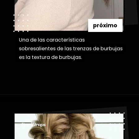
próximo
Una de las características
Una de las características
sobresalientes de las trenzas de burbujas
sobresalientes de las trenzas de burbujas
es la textura de burbujas.
es la textura de burbujas.
Abriendo...
https://danidrops.com.br/es/peinados-con-trenza-de-burbuja/