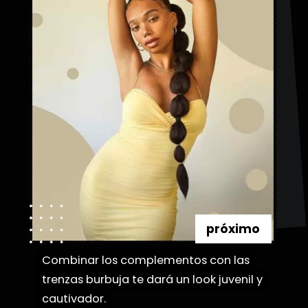
próximo
Combinar los complementos con las
Combinar los complementos con las
trenzas burbuja te dará un look juvenil y
trenzas burbuja te dará un look juvenil y
cautivador.
cautivador.