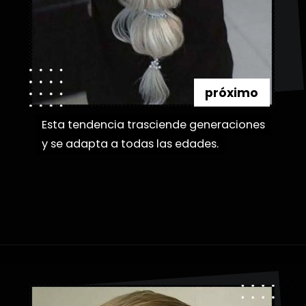
próximo
Esta tendencia trasciende generaciones
Esta tendencia trasciende generaciones
y se adapta a todas las edades.
y se adapta a todas las edades.
Abriendo...
https://danidrops.com.br/es/peinados-con-trenza-de-burbuja/