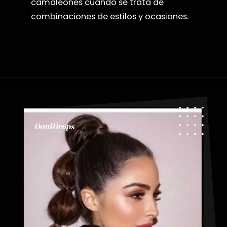
camaleones cuando se trata de
camaleones cuando se trata de
combinaciones de estilos y ocasiones.
combinaciones de estilos y ocasiones.
Abriendo...
https://danidrops.com.br/es/peinados-con-trenza-de-burbuja/