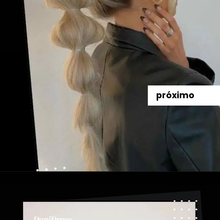
próximo
Abriendo...
https://danidrops.com.br/es/peinados-con-trenza-de-burbuja/