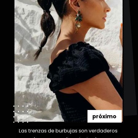
próximo
Las trenzas de burbujas son verdaderos
Las trenzas de burbujas son verdaderos