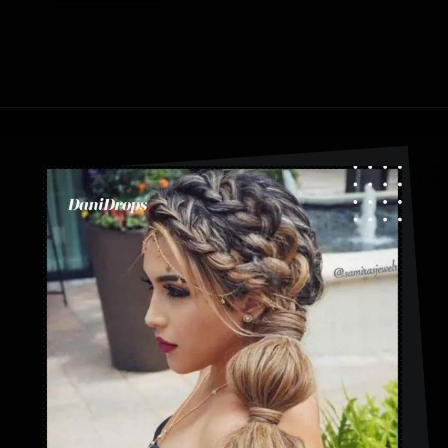
Abriendo...
https://danidrops.com.br/es/peinados-con-trenza-de-burbuja/