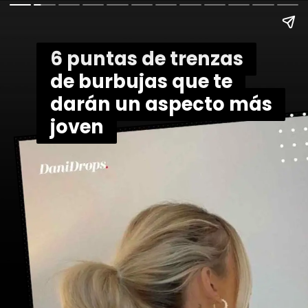
6 puntas de trenzas
6 puntas de trenzas
de burbujas que te
de burbujas que te
darán un aspecto más
darán un aspecto más
joven
joven