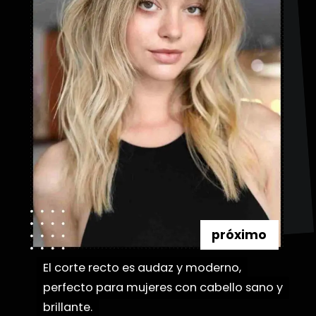
próximo
El corte recto es audaz y moderno,
El corte recto es audaz y moderno,
perfecto para mujeres con cabello sano y
perfecto para mujeres con cabello sano y
brillante.
brillante.