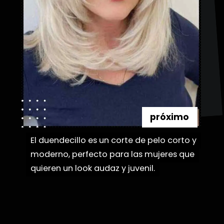
próximo
El duendecillo es un corte de pelo corto y
El duendecillo es un corte de pelo corto y
moderno, perfecto para las mujeres que
moderno, perfecto para las mujeres que
quieren un look audaz y juvenil.
quieren un look audaz y juvenil.