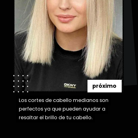
próximo
Los cortes de cabello medianos son
Los cortes de cabello medianos son
perfectos ya que pueden ayudar a
perfectos ya que pueden ayudar a
resaltar el brillo de tu cabello.
resaltar el brillo de tu cabello.