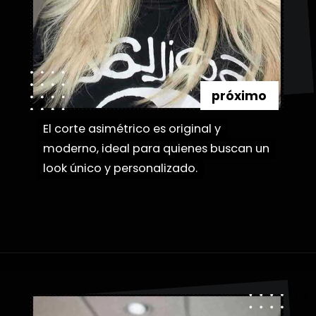
próximo
El corte asimétrico es original y
El corte asimétrico es original y
moderno, ideal para quienes buscan un
moderno, ideal para quienes buscan un
look único y personalizado.
look único y personalizado.
Abriendo...
https://danidrops.com.br/es/categoria/pelo/