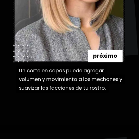
próximo
Un corte en capas puede agregar
Un corte en capas puede agregar
volumen y movimiento a los mechones y
volumen y movimiento a los mechones y
suavizar las facciones de tu rostro.
suavizar las facciones de tu rostro.
Abriendo...
https://danidrops.com.br/es/categoria/pelo/