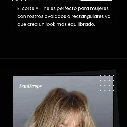
El corte A-line es perfecto para mujeres
El corte A-line es perfecto para mujeres
con rostros ovalados o rectangulares ya
con rostros ovalados o rectangulares ya
que crea un look más equilibrado.
que crea un look más equilibrado.
Abriendo...
https://danidrops.com.br/es/categoria/pelo/