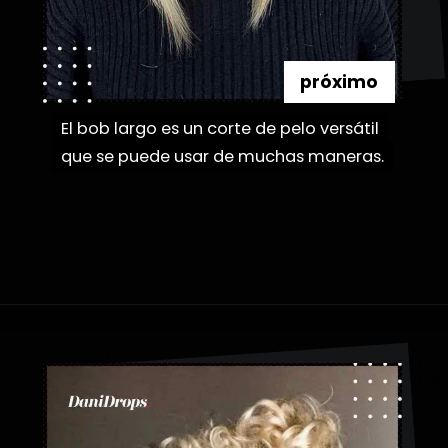
próximo
El bob largo es un corte de pelo versátil
El bob largo es un corte de pelo versátil
que se puede usar de muchas maneras.
que se puede usar de muchas maneras.
Abriendo...
https://danidrops.com.br/es/categoria/pelo/