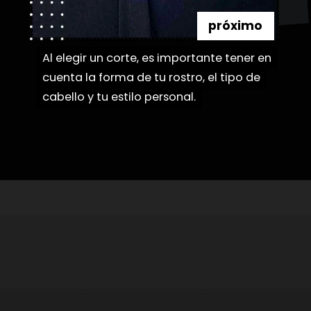
próximo
Al elegir un corte, es importante tener en
Al elegir un corte, es importante tener en
cuenta la forma de tu rostro, el tipo de
cuenta la forma de tu rostro, el tipo de
cabello y tu estilo personal.
cabello y tu estilo personal.
Abriendo...
https://danidrops.com.br/es/categoria/pelo/