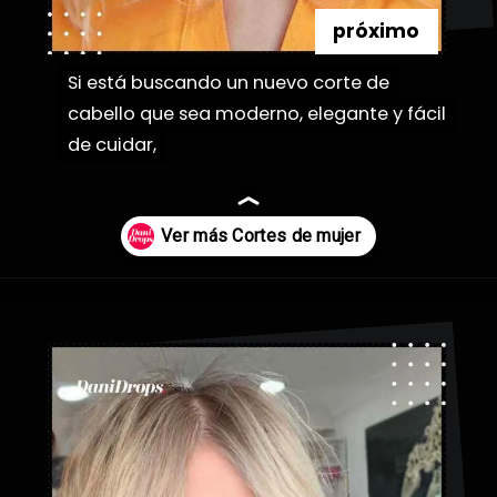
próximo
Si está buscando un nuevo corte de
Si está buscando un nuevo corte de
cabello que sea moderno, elegante y fácil
cabello que sea moderno, elegante y fácil
de cuidar,
de cuidar,
Abriendo...
https://danidrops.com.br/es/categoria/pelo/