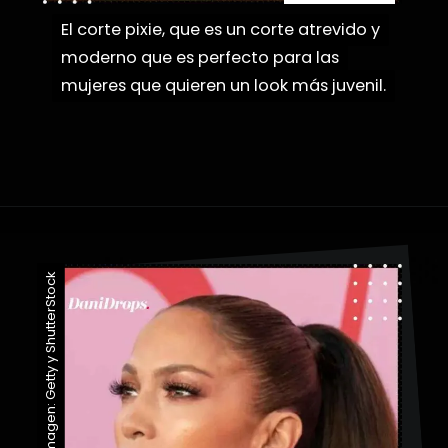
El corte pixie, que es un corte atrevido y
El corte pixie, que es un corte atrevido y
moderno que es perfecto para las
moderno que es perfecto para las
mujeres que quieren un look más juvenil.
mujeres que quieren un look más juvenil.
Abriendo...
https://danidrops.com.br/es/categoria/pelo/
Imagen: Getty y ShutterStock
Imagen: Getty y ShutterStock