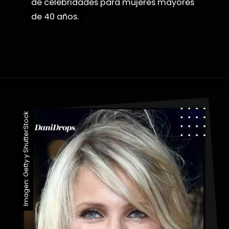
de celebridades para mujeres mayores
de celebridades para mujeres mayores
de 40 años.
de 40 años.
Abriendo...
https://danidrops.com.br/es/categoria/pelo/
Imagen: Getty y ShutterStock
Imagen: Getty y ShutterStock