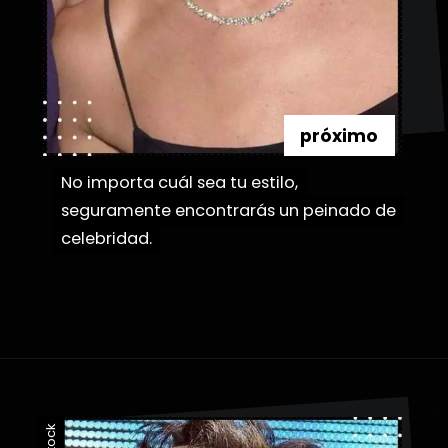
próximo
No importa cuál sea tu estilo,
No importa cuál sea tu estilo,
seguramente encontrarás un peinado de
seguramente encontrarás un peinado de
celebridad.
celebridad.
Abriendo...
https://danidrops.com.br/es/categoria/pelo/