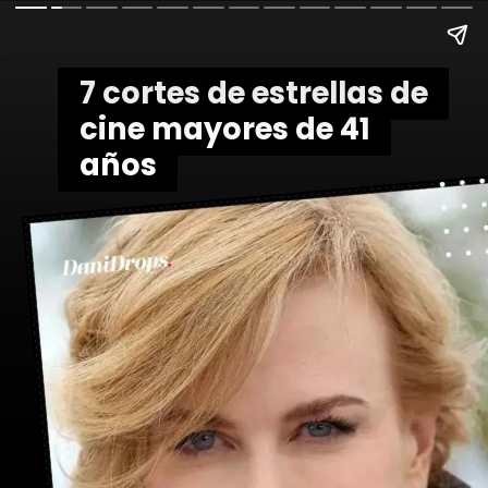
7 cortes de estrellas de
7 cortes de estrellas de
cine mayores de 41
cine mayores de 41
años
años