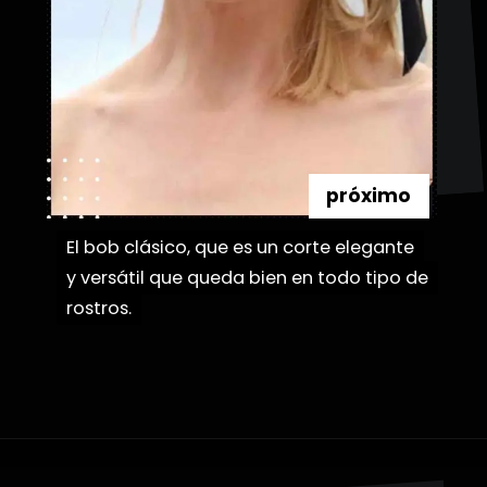
próximo
El bob clásico, que es un corte elegante
El bob clásico, que es un corte elegante
y versátil que queda bien en todo tipo de
y versátil que queda bien en todo tipo de
rostros.
rostros.
Abriendo...
https://danidrops.com.br/es/categoria/pelo/