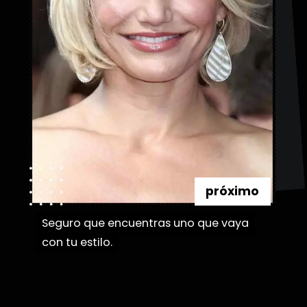
próximo
Seguro que encuentras uno que vaya
Seguro que encuentras uno que vaya
con tu estilo.
con tu estilo.