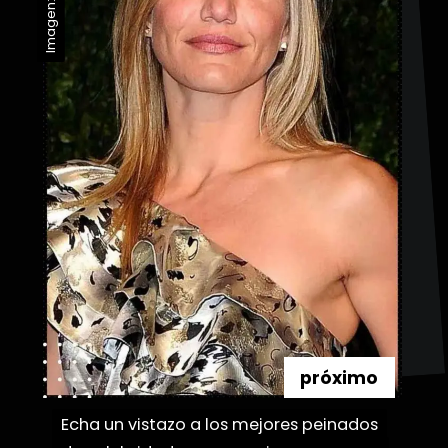
próximo
Echa un vistazo a los mejores peinados
Echa un vistazo a los mejores peinados