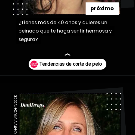
próximo
¿Tienes más de 40 años y quieres un
¿Tienes más de 40 años y quieres un
peinado que te haga sentir hermosa y
peinado que te haga sentir hermosa y
segura?
segura?
Abriendo...
https://danidrops.com.br/es/categoria/pelo/
Imagen: Getty y ShutterStock
Imagen: Getty y ShutterStock