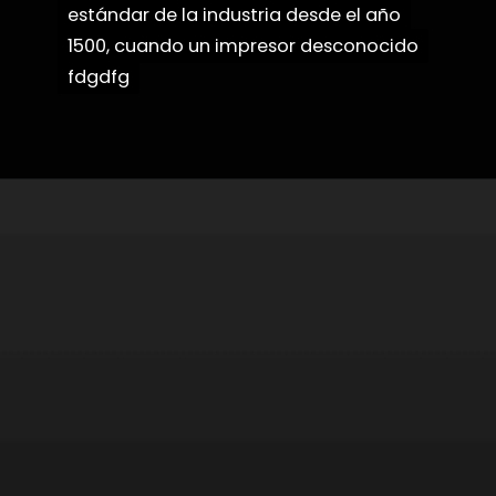
estándar de la industria desde el año
estándar de la industria desde el año
1500, cuando un impresor desconocido
1500, cuando un impresor desconocido
fdgdfg
fdgdfg
Abriendo...
https://danidrops.com.br/es/categoria/pelo/