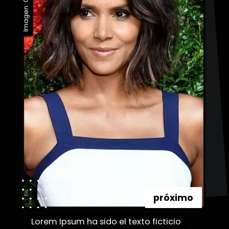
próximo
Lorem Ipsum ha sido el texto ficticio
Lorem Ipsum ha sido el texto ficticio