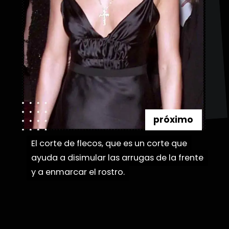
próximo
El corte de flecos, que es un corte que
El corte de flecos, que es un corte que
ayuda a disimular las arrugas de la frente
ayuda a disimular las arrugas de la frente
y a enmarcar el rostro.
y a enmarcar el rostro.