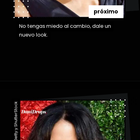
próximo
No tengas miedo al cambio, dale un
No tengas miedo al cambio, dale un
nuevo look.
nuevo look.
Abriendo...
https://danidrops.com.br/es/categoria/pelo/
Imagen: Getty y ShutterStock
Imagen: Getty y ShutterStock