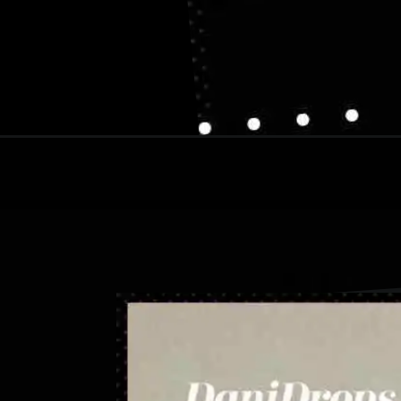
Abriendo...
https://danidrops.com.br/es/peinados-con-trenza