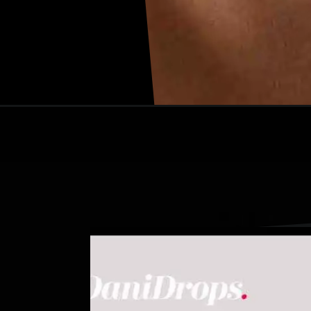
Abriendo...
https://danidrops.com.br/es/peinados-de-princesa