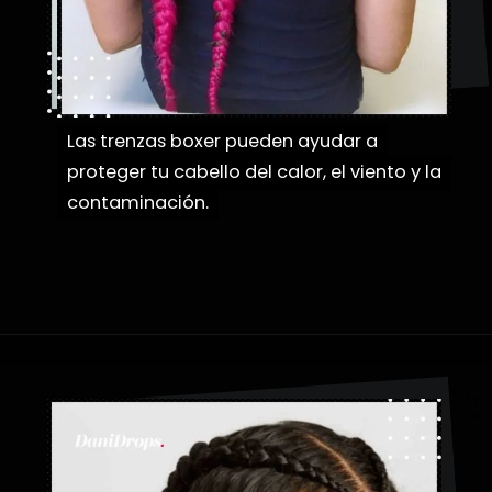
próximo
Las trenzas boxer pueden ayudar a
Las trenzas boxer pueden ayudar a
proteger tu cabello del calor, el viento y la
proteger tu cabello del calor, el viento y la
contaminación.
contaminación.
Abriendo...
https://danidrops.com.br/es/tendencia-de-bloqueo-de-boxeador/