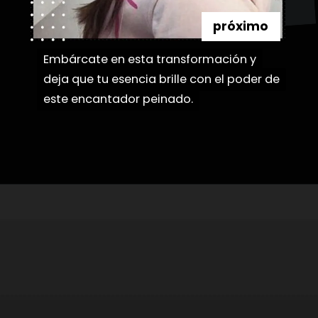
próximo
Embárcate en esta transformación y
Embárcate en esta transformación y
deja que tu esencia brille con el poder de
deja que tu esencia brille con el poder de
este encantador peinado.
este encantador peinado.
Abriendo...
https://danidrops.com.br/es/tendencia-de-bloqueo-de-boxeador/