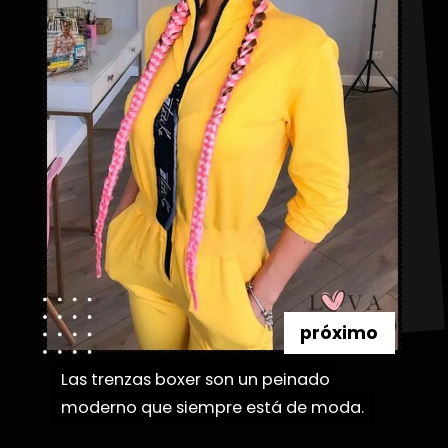
próximo
Las trenzas boxer son un peinado
Las trenzas boxer son un peinado
moderno que siempre está de moda.
moderno que siempre está de moda.