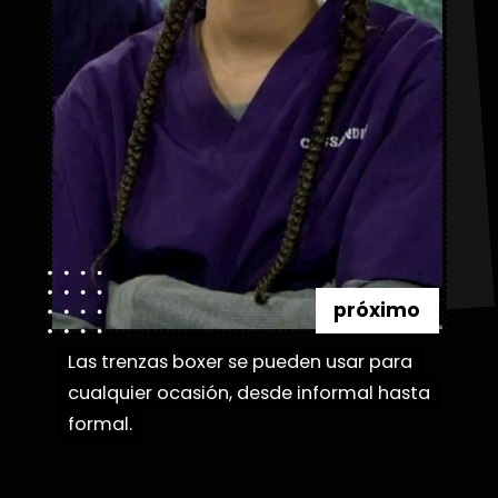
próximo
Las trenzas boxer se pueden usar para
Las trenzas boxer se pueden usar para
cualquier ocasión, desde informal hasta
cualquier ocasión, desde informal hasta
formal.
formal.