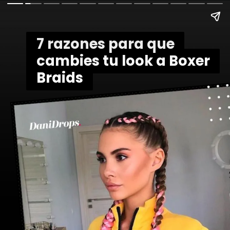
7 razones para que
7 razones para que
cambies tu look a Boxer
cambies tu look a Boxer
Braids
Braids