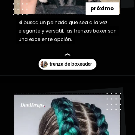
próximo
Si busca un peinado que sea a la vez
Si busca un peinado que sea a la vez
elegante y versátil, las trenzas boxer son
elegante y versátil, las trenzas boxer son
una excelente opción.
una excelente opción.
Abriendo...
https://danidrops.com.br/es/tendencia-de-bloqueo-de-boxeador/