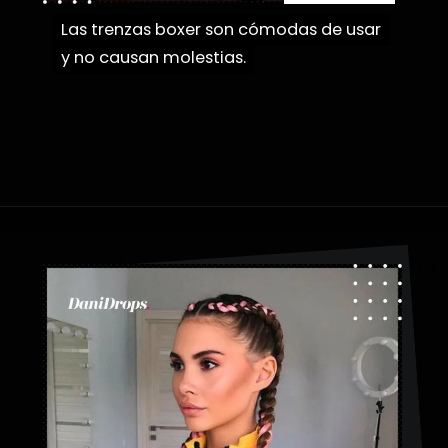
Las trenzas boxer son cómodas de usar
Las trenzas boxer son cómodas de usar
y no causan molestias.
y no causan molestias.
Abriendo...
https://danidrops.com.br/es/tendencia-de-bloqueo-de-boxeador/