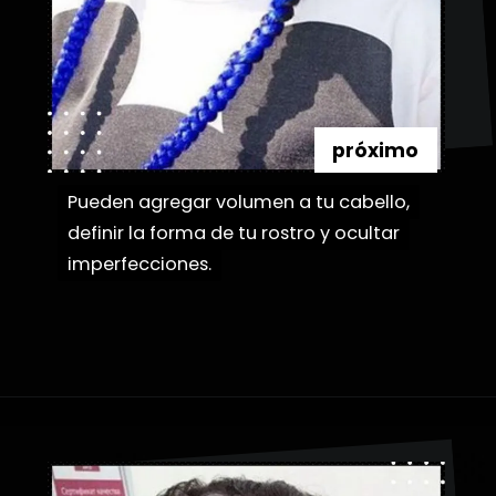
próximo
Pueden agregar volumen a tu cabello,
Pueden agregar volumen a tu cabello,
definir la forma de tu rostro y ocultar
definir la forma de tu rostro y ocultar
imperfecciones.
imperfecciones.
Abriendo...
https://danidrops.com.br/es/tendencia-de-bloqueo-de-boxeador/