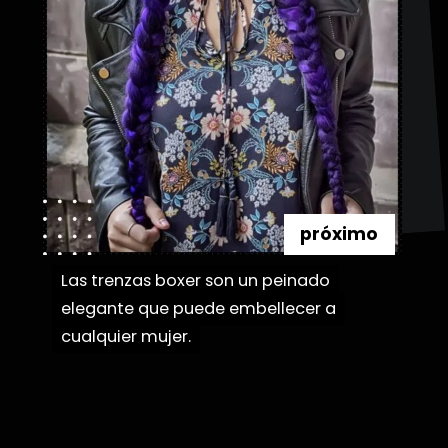
próximo
Las trenzas boxer son un peinado
Las trenzas boxer son un peinado
elegante que puede embellecer a
elegante que puede embellecer a
cualquier mujer.
cualquier mujer.