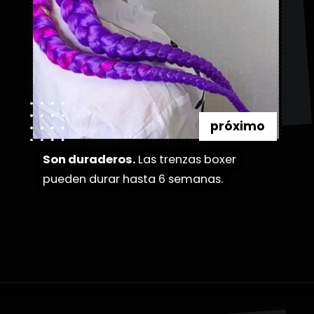
próximo
Son duraderos.
Son duraderos.
Las trenzas boxer
Las trenzas boxer
pueden durar hasta 6 semanas.
pueden durar hasta 6 semanas.
Abriendo...
https://danidrops.com.br/es/tendencia-de-bloqueo-de-boxeador/