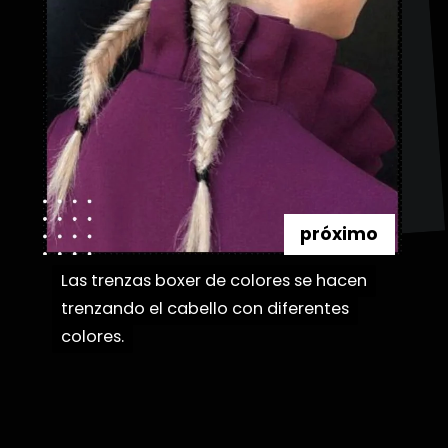
próximo
Las trenzas boxer de colores se hacen
Las trenzas boxer de colores se hacen
trenzando el cabello con diferentes
trenzando el cabello con diferentes
colores.
colores.