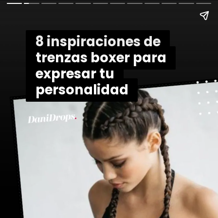
8 inspiraciones de
8 inspiraciones de
trenzas boxer para
trenzas boxer para
expresar tu
expresar tu
personalidad
personalidad