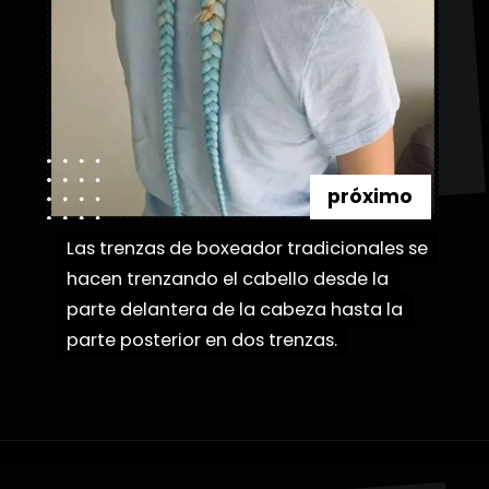
próximo
Las trenzas de boxeador tradicionales se
Las trenzas de boxeador tradicionales se
hacen trenzando el cabello desde la
hacen trenzando el cabello desde la
parte delantera de la cabeza hasta la
parte delantera de la cabeza hasta la
parte posterior en dos trenzas.
parte posterior en dos trenzas.
Abriendo...
https://danidrops.com.br/es/tendencia-de-bloqueo-de-boxeador/