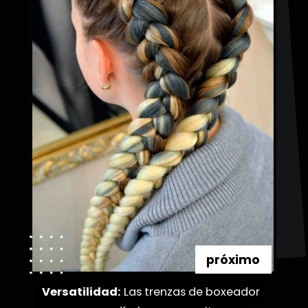
próximo
Versatilidad:
Versatilidad:
Las trenzas de boxeador
Las trenzas de boxeador