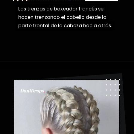
Las trenzas de boxeador francés se
Las trenzas de boxeador francés se
hacen trenzando el cabello desde la
hacen trenzando el cabello desde la
parte frontal de la cabeza hacia atrás.
parte frontal de la cabeza hacia atrás.
Abriendo...
https://danidrops.com.br/es/tendencia-de-bloqueo-de-boxeador/