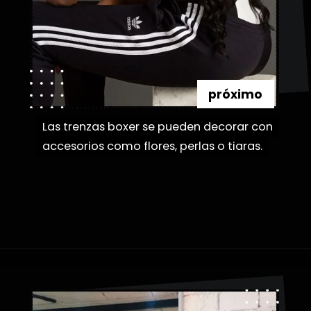
próximo
Las trenzas boxer se pueden decorar con
Las trenzas boxer se pueden decorar con
accesorios como flores, perlas o tiaras.
accesorios como flores, perlas o tiaras.
Abriendo...
https://danidrops.com.br/es/tendencia-de-bloqueo-de-boxeador/