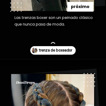
próximo
Las trenzas boxer son un peinado clásico
Las trenzas boxer son un peinado clásico
que nunca pasa de moda.
que nunca pasa de moda.
Abriendo...
https://danidrops.com.br/es/tendencia-de-bloqueo-de-boxeador/