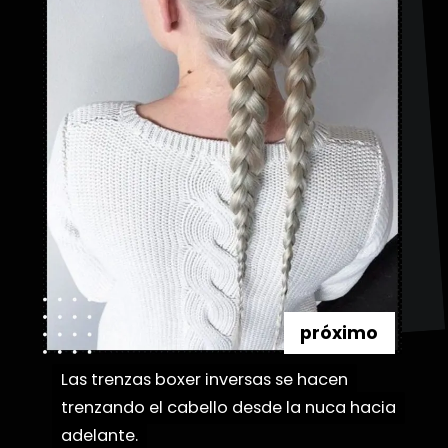
próximo
Las trenzas boxer inversas se hacen
Las trenzas boxer inversas se hacen
trenzando el cabello desde la nuca hacia
trenzando el cabello desde la nuca hacia
adelante.
adelante.