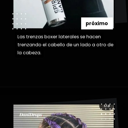
próximo
Las trenzas boxer laterales se hacen
Las trenzas boxer laterales se hacen
trenzando el cabello de un lado a otro de
trenzando el cabello de un lado a otro de
la cabeza.
la cabeza.
Abriendo...
https://danidrops.com.br/es/tendencia-de-bloqueo-de-boxeador/