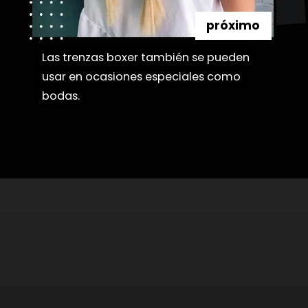
próximo
Las trenzas boxer también se pueden
Las trenzas boxer también se pueden
usar en ocasiones especiales como
usar en ocasiones especiales como
bodas.
bodas.
Abriendo...
https://danidrops.com.br/es/tendencia-de-bloqueo-de-boxeador/