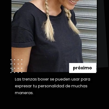
próximo
Las trenzas boxer se pueden usar para
Las trenzas boxer se pueden usar para
expresar tu personalidad de muchas
expresar tu personalidad de muchas
maneras.
maneras.