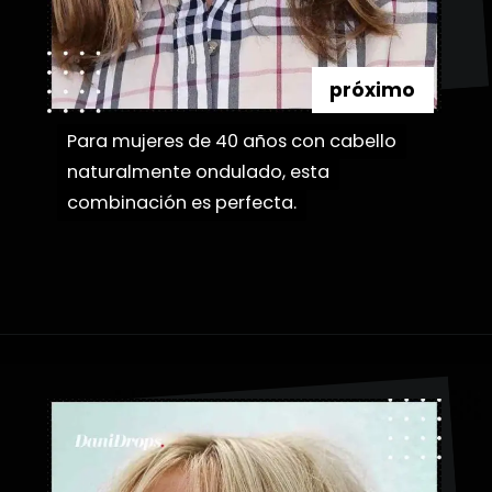
próximo
Para mujeres de 40 años con cabello
Para mujeres de 40 años con cabello
naturalmente ondulado, esta
naturalmente ondulado, esta
combinación es perfecta.
combinación es perfecta.
Abriendo...
https://danidrops.com.br/es/flequillo-cortina/