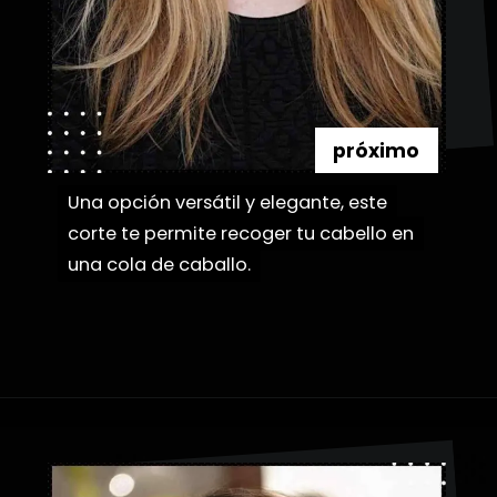
próximo
Una opción versátil y elegante, este
Una opción versátil y elegante, este
corte te permite recoger tu cabello en
corte te permite recoger tu cabello en
una cola de caballo.
una cola de caballo.
Abriendo...
https://danidrops.com.br/es/flequillo-cortina/