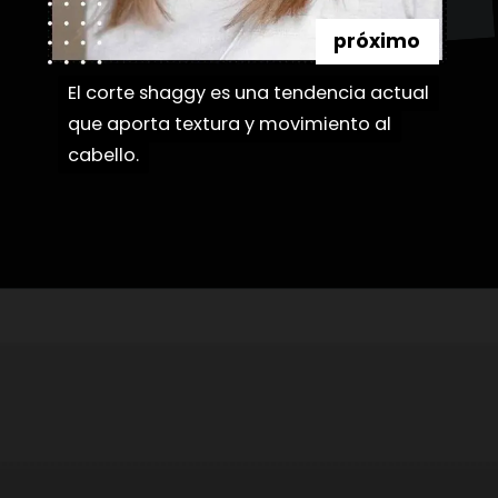
próximo
El corte shaggy es una tendencia actual
El corte shaggy es una tendencia actual
que aporta textura y movimiento al
que aporta textura y movimiento al
cabello.
cabello.
Abriendo...
https://danidrops.com.br/es/flequillo-cortina/