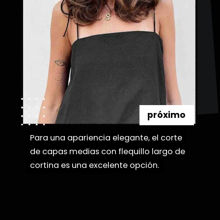
próximo
Para una apariencia elegante, el corte
Para una apariencia elegante, el corte
de capas medias con flequillo largo de
de capas medias con flequillo largo de
cortina es una excelente opción.
cortina es una excelente opción.