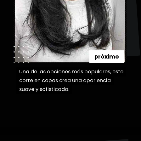
próximo
Una de las opciones más populares, este
Una de las opciones más populares, este
corte en capas crea una apariencia
corte en capas crea una apariencia
suave y sofisticada.
suave y sofisticada.
Abriendo...
https://danidrops.com.br/es/flequillo-cortina/