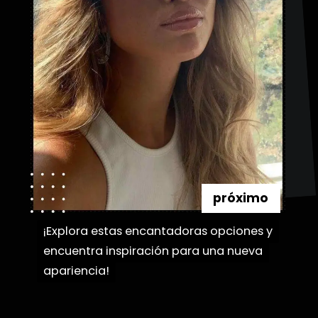
próximo
¡Explora estas encantadoras opciones y
¡Explora estas encantadoras opciones y
encuentra inspiración para una nueva
encuentra inspiración para una nueva
apariencia!
apariencia!