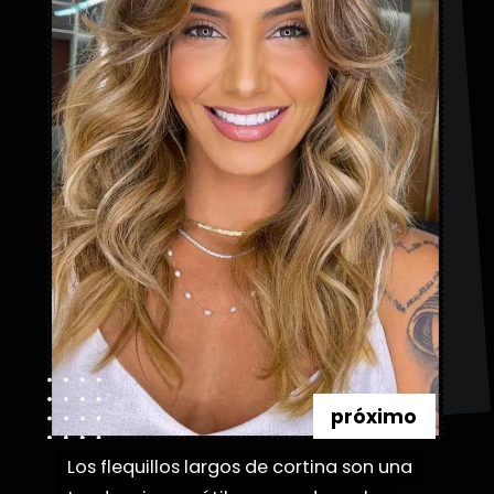
próximo
Los flequillos largos de cortina son una
Los flequillos largos de cortina son una