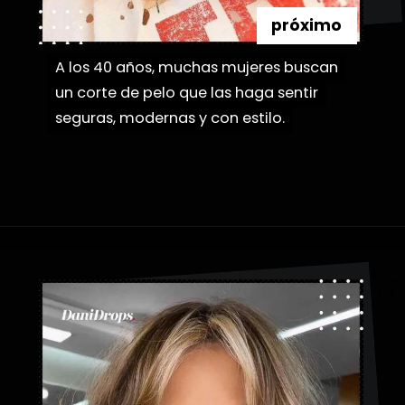
próximo
A los 40 años, muchas mujeres buscan
A los 40 años, muchas mujeres buscan
un corte de pelo que las haga sentir
un corte de pelo que las haga sentir
seguras, modernas y con estilo.
seguras, modernas y con estilo.
Abriendo...
https://danidrops.com.br/es/flequillo-cortina/