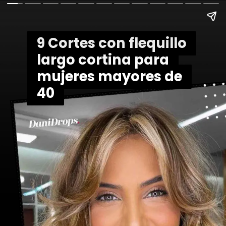
9 Cortes con flequillo
9 Cortes con flequillo
largo cortina para
largo cortina para
mujeres mayores de
mujeres mayores de
40
40