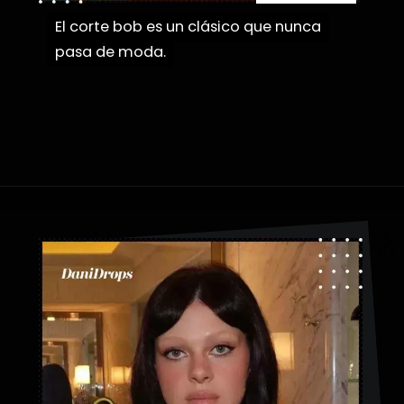
El corte bob es un clásico que nunca
El corte bob es un clásico que nunca
pasa de moda.
pasa de moda.
Abriendo...
https://danidrops.com.br/es/flequillo-cortina/