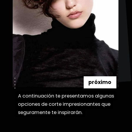
próximo
A continuación te presentamos algunas
A continuación te presentamos algunas
opciones de corte impresionantes que
opciones de corte impresionantes que
seguramente te inspirarán.
seguramente te inspirarán.