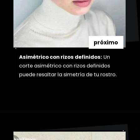
próximo
Asimétrico con rizos definidos:
Asimétrico con rizos definidos:
Un
Un
corte asimétrico con rizos definidos
corte asimétrico con rizos definidos
puede resaltar la simetría de tu rostro.
puede resaltar la simetría de tu rostro.
Abriendo...
https://danidrops.com.br/es/pelo-corto-y-rizado-2023/