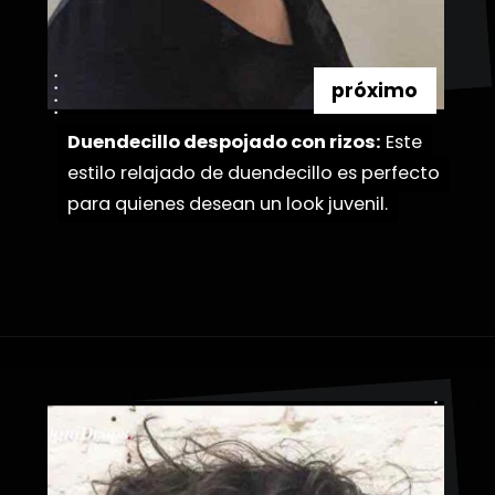
próximo
Duendecillo despojado con rizos:
Duendecillo despojado con rizos:
Este
Este
estilo relajado de duendecillo es perfecto
estilo relajado de duendecillo es perfecto
para quienes desean un look juvenil.
para quienes desean un look juvenil.
Abriendo...
https://danidrops.com.br/es/pelo-corto-y-rizado-2023/