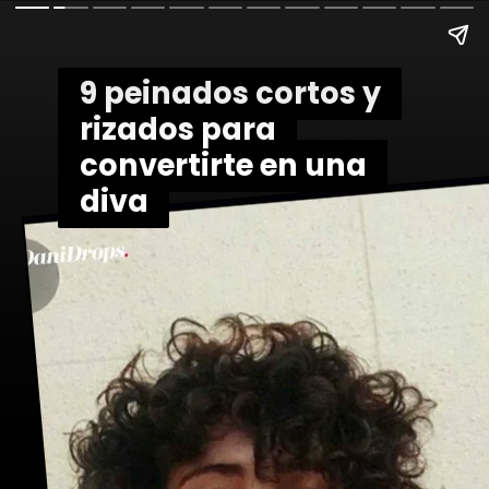
9 peinados cortos y
9 peinados cortos y
rizados para
rizados para
convertirte en una
convertirte en una
diva
diva