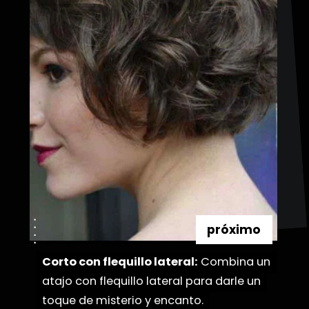
próximo
Corto con flequillo lateral:
Corto con flequillo lateral:
Combina un
Combina un
atajo con flequillo lateral para darle un
atajo con flequillo lateral para darle un
toque de misterio y encanto.
toque de misterio y encanto.