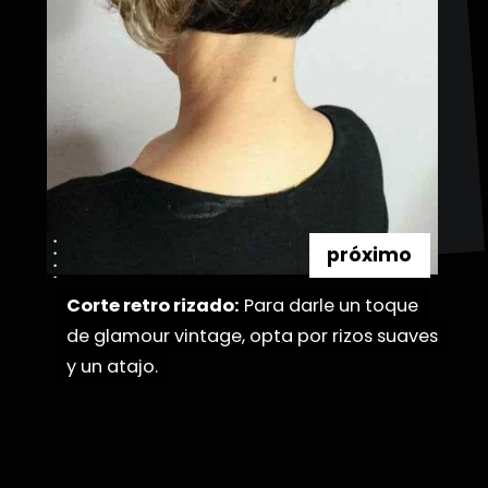
próximo
Corte retro rizado:
Corte retro rizado:
Para darle un toque
Para darle un toque
de glamour vintage, opta por rizos suaves
de glamour vintage, opta por rizos suaves
y un atajo.
y un atajo.