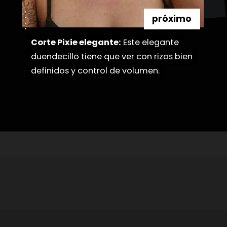
próximo
Corte Pixie elegante:
Corte Pixie elegante:
Este elegante
Este elegante
duendecillo tiene que ver con rizos bien
duendecillo tiene que ver con rizos bien
definidos y control de volumen.
definidos y control de volumen.
Abriendo...
https://danidrops.com.br/es/pelo-corto-y-rizado-2023/