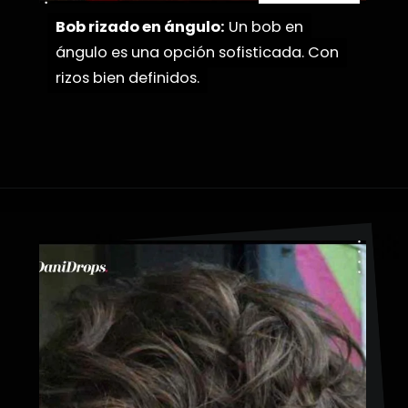
Bob rizado en ángulo:
Bob rizado en ángulo:
Un bob en
Un bob en
ángulo es una opción sofisticada. Con
ángulo es una opción sofisticada. Con
rizos bien definidos.
rizos bien definidos.
Abriendo...
https://danidrops.com.br/es/pelo-corto-y-rizado-2023/