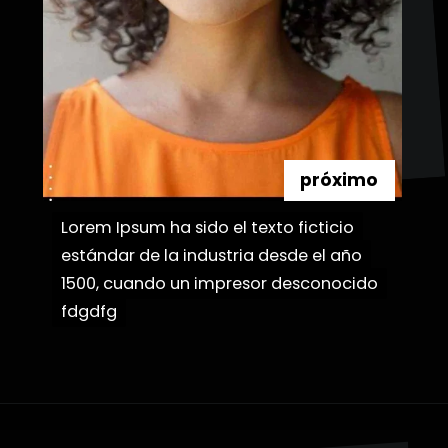
próximo
Lorem Ipsum ha sido el texto ficticio
Lorem Ipsum ha sido el texto ficticio
estándar de la industria desde el año
estándar de la industria desde el año
1500, cuando un impresor desconocido
1500, cuando un impresor desconocido
fdgdfg
fdgdfg
Abriendo...
https://danidrops.com.br/es/pelo-corto-y-rizado-2023/