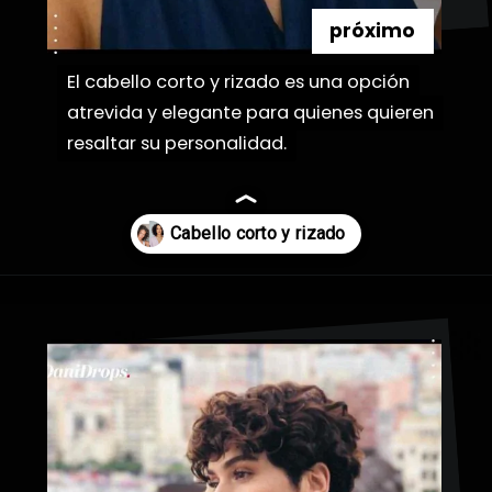
próximo
El cabello corto y rizado es una opción
El cabello corto y rizado es una opción
atrevida y elegante para quienes quieren
atrevida y elegante para quienes quieren
resaltar su personalidad.
resaltar su personalidad.
Abriendo...
https://danidrops.com.br/es/pelo-corto-y-rizado-2023/