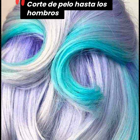
"
Corte de pelo hasta los
Corte de pelo hasta los
hombros
hombros