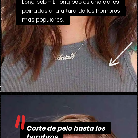
Long bob - El long bob es uno de los
Long bob - El long bob es uno de los
peinados a la altura de los hombros
peinados a la altura de los hombros
más populares.
más populares.
"
Abriendo...
https://danidrops.com.br/es/corte-de-pelo-medio-2023/
Corte de pelo hasta los
Corte de pelo hasta los
hombros
hombros