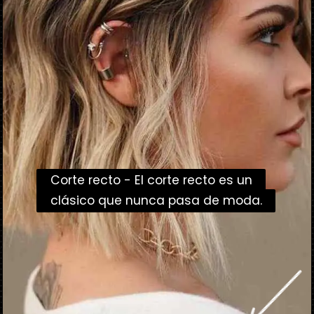
Corte recto - El corte recto es un
Corte recto - El corte recto es un
clásico que nunca pasa de moda.
clásico que nunca pasa de moda.