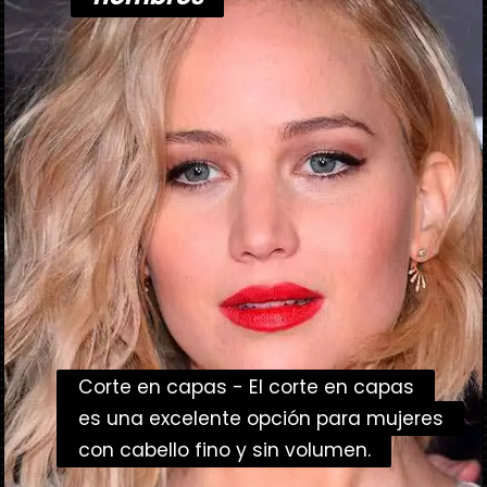
Corte en capas - El corte en capas
Corte en capas - El corte en capas
es una excelente opción para mujeres
es una excelente opción para mujeres
con cabello fino y sin volumen.
con cabello fino y sin volumen.