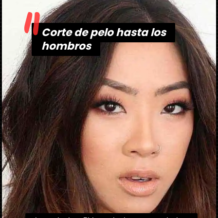
"
Corte de pelo hasta los
Corte de pelo hasta los
hombros
hombros