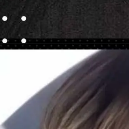
Abriendo...
https://danidrops.com.br/es/cabello-con-mechas-