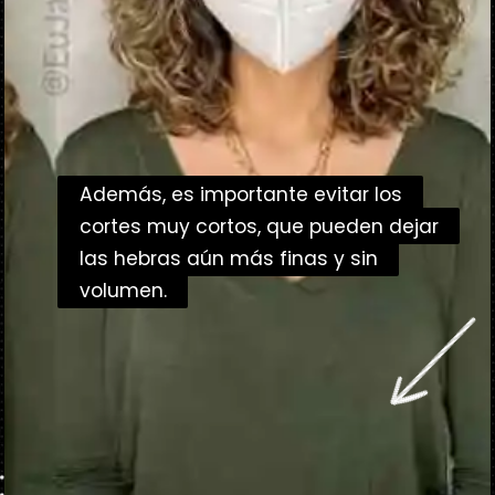
Además, es importante evitar los
Además, es importante evitar los
cortes muy cortos, que pueden dejar
cortes muy cortos, que pueden dejar
las hebras aún más finas y sin
las hebras aún más finas y sin
volumen.
volumen.