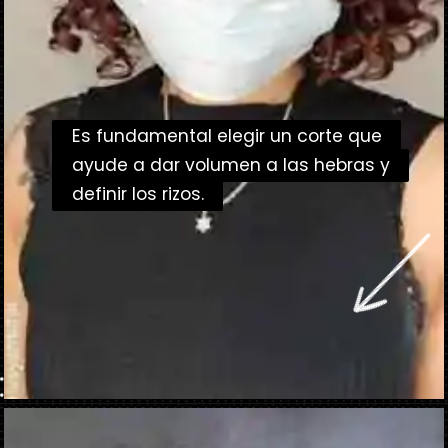
Es fundamental elegir un corte que
Es fundamental elegir un corte que
ayude a dar volumen a las hebras y
ayude a dar volumen a las hebras y
definir los rizos.
definir los rizos.
Abriendo...
https://danidrops.com.br/es/tendencia-de-corte-de-pelo-rizado-2025/