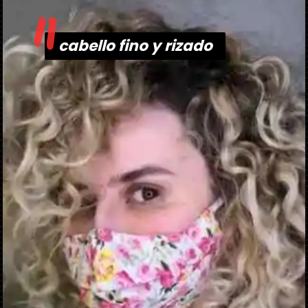
"
cabello fino y rizado
cabello fino y rizado