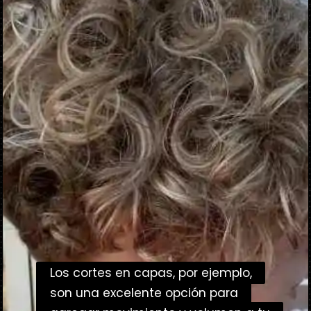
Los cortes en capas, por ejemplo,
Los cortes en capas, por ejemplo,
son una excelente opción para
son una excelente opción para