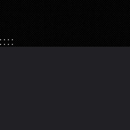
Abriendo...
https://danidrops.com.br/es/