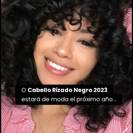
O
O
Cabello Rizado Negro 2023
Cabello Rizado Negro 2023
estará de moda el próximo año...
estará de moda el próximo año...