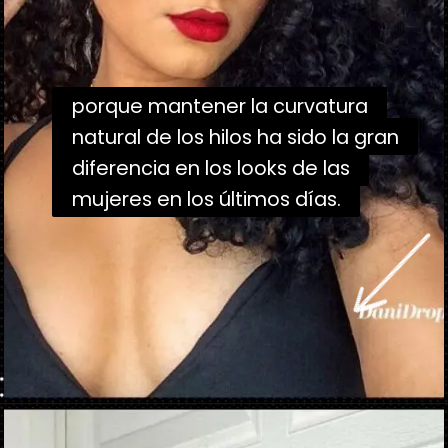
porque mantener la curvatura
porque mantener la curvatura
natural de los hilos ha sido la gran
natural de los hilos ha sido la gran
diferencia en los looks de las
diferencia en los looks de las
mujeres en los últimos días.
mujeres en los últimos días.
Abriendo...
https://danidrops.com.br/es/cabello-rizado-negro-2023/