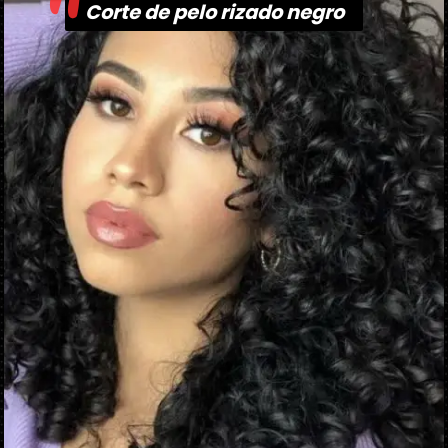
"
Corte de pelo rizado negro
Corte de pelo rizado negro