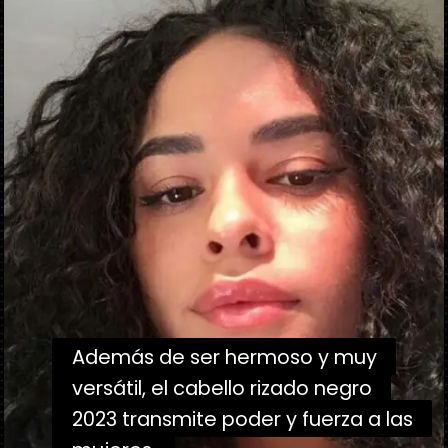
Además de ser hermoso y muy
Además de ser hermoso y muy
versátil, el cabello rizado negro
versátil, el cabello rizado negro
2023 transmite poder y fuerza a las
2023 transmite poder y fuerza a las