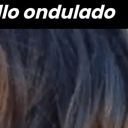
lo ondulado
lo ondulado