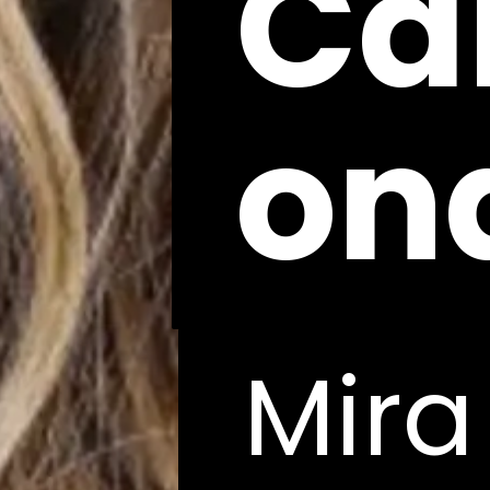
Ca
Ca
on
on
Mira
Mira