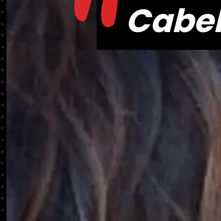
"
Cabel
Cabel