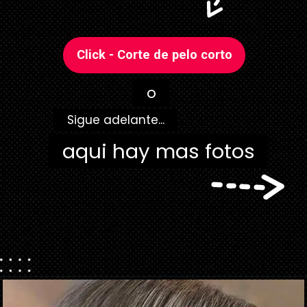
Click - Corte de pelo corto
Click - Corte de pelo corto
o
o
Sigue adelante...
Sigue adelante...
aqui hay mas fotos
aqui hay mas fotos
Abriendo...
https://danidrops.com.br/es/corte-de-pelo-corto-2024/