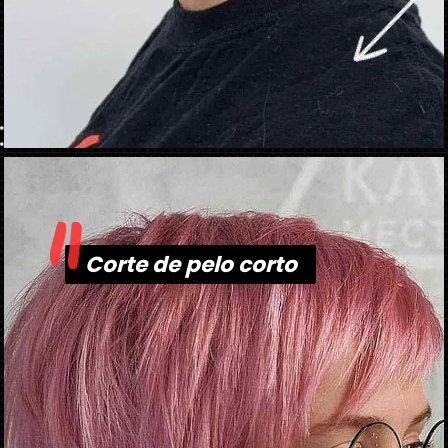
"
Abriendo...
https://danidrops.com.br/es/corte-de-pelo-corto-2024/
Corte de pelo corto
Corte de pelo corto