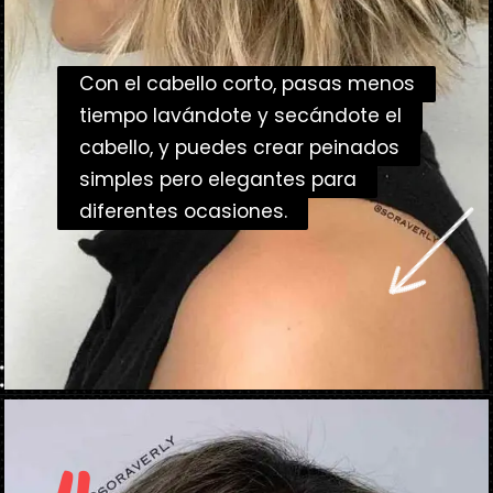
Con el cabello corto, pasas menos
Con el cabello corto, pasas menos
tiempo lavándote y secándote el
tiempo lavándote y secándote el
cabello, y puedes crear peinados
cabello, y puedes crear peinados
simples pero elegantes para
simples pero elegantes para
diferentes ocasiones.
diferentes ocasiones.
Abriendo...
https://danidrops.com.br/es/corte-de-pelo-corto-2024/