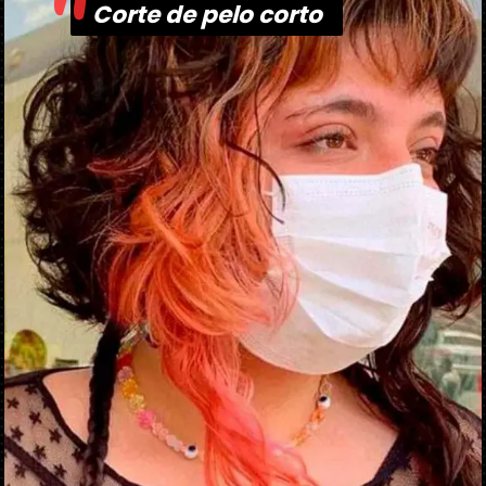
"
Corte de pelo corto
Corte de pelo corto