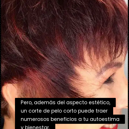
Pero, además del aspecto estético,
Pero, además del aspecto estético,
un corte de pelo corto puede traer
un corte de pelo corto puede traer
numerosos beneficios a tu autoestima
numerosos beneficios a tu autoestima
y bienestar.
y bienestar.