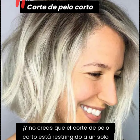
"
Corte de pelo corto
Corte de pelo corto
¡Y no creas que el corte de pelo
¡Y no creas que el corte de pelo
corto está restringido a un solo
corto está restringido a un solo