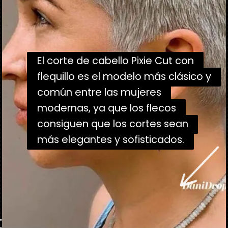
El corte de cabello Pixie Cut con
El corte de cabello Pixie Cut con
flequillo es el modelo más clásico y
flequillo es el modelo más clásico y
común entre las mujeres
común entre las mujeres
modernas, ya que los flecos
modernas, ya que los flecos
consiguen que los cortes sean
consiguen que los cortes sean
más elegantes y sofisticados.
más elegantes y sofisticados.