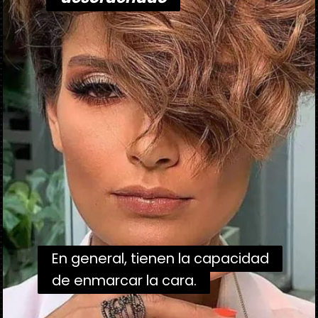
En general, tienen la capacidad
En general, tienen la capacidad
de enmarcar la cara.
de enmarcar la cara.