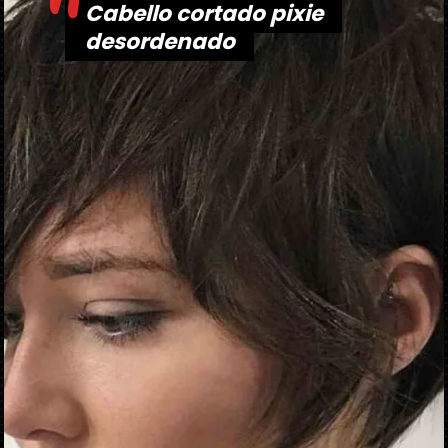
"
Cabello cortado pixie
Cabello cortado pixie
desordenado
desordenado