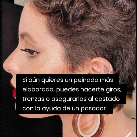
Si aún quieres un peinado más
Si aún quieres un peinado más
elaborado, puedes hacerte giros,
elaborado, puedes hacerte giros,
trenzas o asegurarlas al costado
trenzas o asegurarlas al costado
con la ayuda de un pasador.
con la ayuda de un pasador.