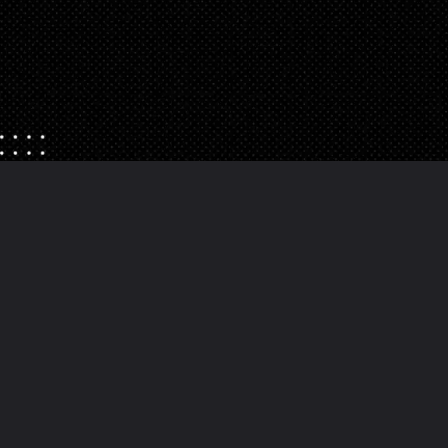
Abriendo...
https://danidrops.com.br/es/