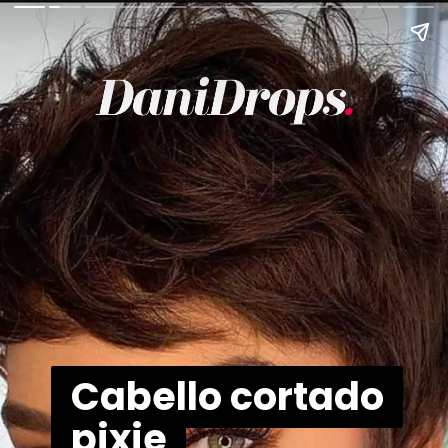
Cabello cortado
Cabello cortado
pixie
pixie