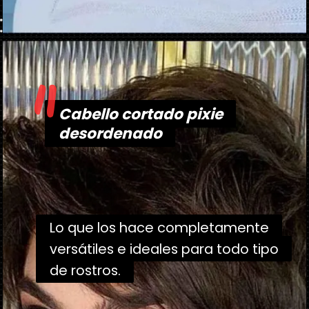
"
Abriendo...
https://danidrops.com.br/es/corte-de-pelo-corte-pixie/
Cabello cortado pixie
Cabello cortado pixie
desordenado
desordenado
Lo que los hace completamente
Lo que los hace completamente
versátiles e ideales para todo tipo
versátiles e ideales para todo tipo
de rostros.
de rostros.