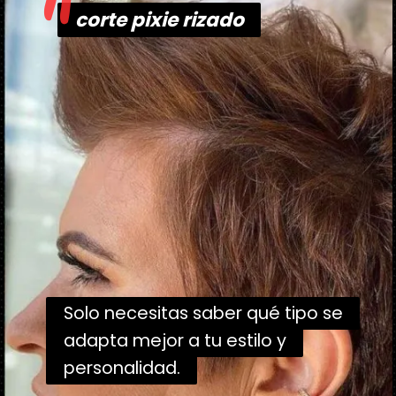
"
corte pixie rizado
corte pixie rizado
Solo necesitas saber qué tipo se
Solo necesitas saber qué tipo se
adapta mejor a tu estilo y
adapta mejor a tu estilo y
personalidad.
personalidad.