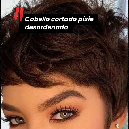
"
Cabello cortado pixie
Cabello cortado pixie
desordenado
desordenado