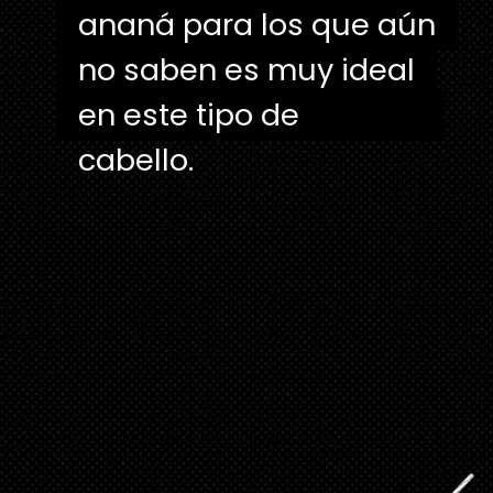
ananá para los que aún
ananá para los que aún
no saben es muy ideal
no saben es muy ideal
en este tipo de cabello.
en este tipo de
cabello.