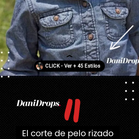
"
Abriendo...
https://danidrops.com.br/es/corte-de-pelo-rizado-femenino-2023/
El corte de pelo rizado
El corte de pelo rizado