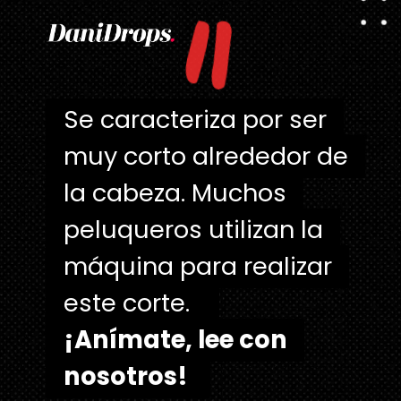
"
Se caracteriza por ser
Se caracteriza por ser
muy corto alrededor de
muy corto alrededor de
la cabeza. Muchos
la cabeza. Muchos
peluqueros utilizan la
peluqueros utilizan la
máquina para realizar
máquina para realizar
este corte.
¡Anímate, lee con
¡Anímate, lee con
nosotros!
nosotros!