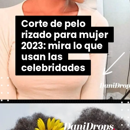
Corte de pelo
Corte de pelo
rizado para mujer
rizado para mujer
2023: mira lo que
2023: mira lo que
usan las
usan las
celebridades
celebridades
Abriendo...
https://danidrops.com.br/es/corte-de-pelo-rizado-femenino-2023/