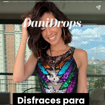
Disfraces para
Disfraces para