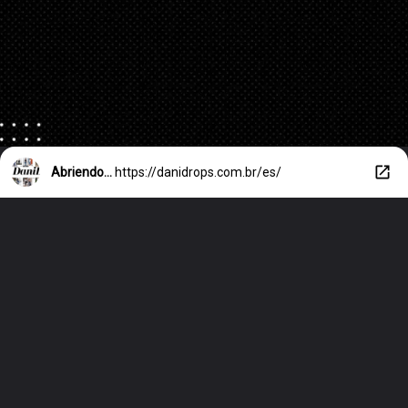
Abriendo...
https://danidrops.com.br/es/