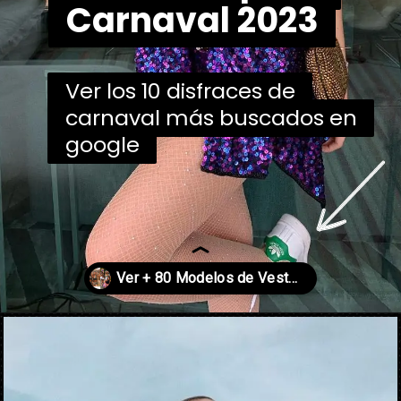
Carnaval 2023
Carnaval 2023
Ver los 10 disfraces de
Ver los 10 disfraces de
carnaval más buscados en
carnaval más buscados en
google
google
Abriendo...
https://danidrops.com.br/es/disfraces-de-carnaval-2023/