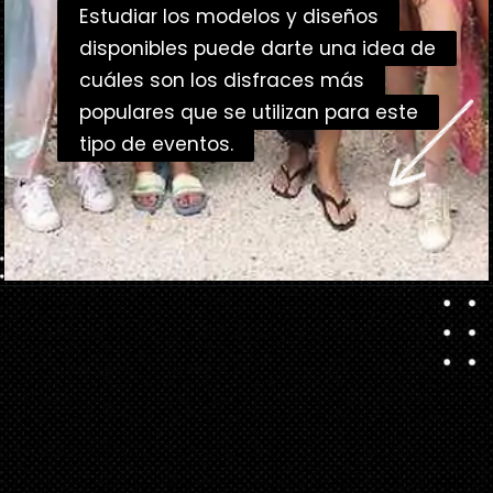
Estudiar los modelos y diseños
Estudiar los modelos y diseños
disponibles puede darte una idea de
disponibles puede darte una idea de
cuáles son los disfraces más
cuáles son los disfraces más
populares que se utilizan para este
populares que se utilizan para este
tipo de eventos.
tipo de eventos.
Abriendo...
https://danidrops.com.br/es/disfraces-de-carnaval-2023/