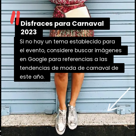
"
Disfraces para Carnaval
Disfraces para Carnaval
2023
2023
Si no hay un tema establecido para
Si no hay un tema establecido para
el evento, considere buscar imágenes
el evento, considere buscar imágenes
en Google para referencias a las
en Google para referencias a las
tendencias de moda de carnaval de
tendencias de moda de carnaval de
este año.
este año.