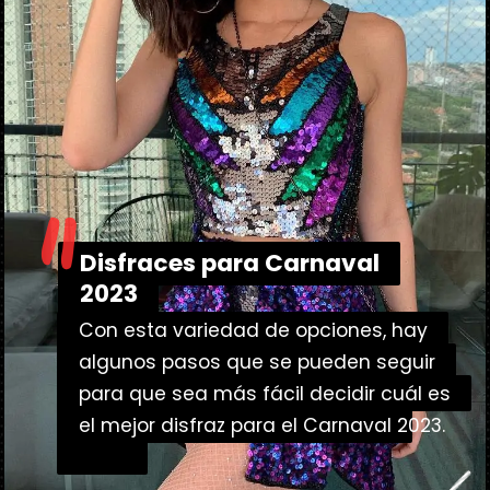
"
Disfraces para Carnaval
Disfraces para Carnaval
2023
2023
Con esta variedad de opciones, hay
Con esta variedad de opciones, hay
algunos pasos que se pueden seguir
algunos pasos que se pueden seguir
para que sea más fácil decidir cuál es
para que sea más fácil decidir cuál es
el mejor disfraz para el Carnaval
el mejor disfraz para el Carnaval 2023.
2023.