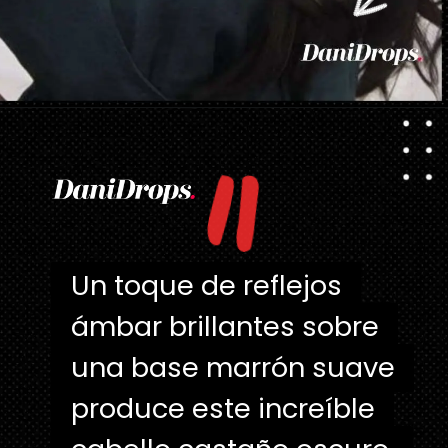
"
Abriendo...
https://danidrops.com.br/es/categoria/pelo/
Un toque de reflejos
Un toque de reflejos
ámbar brillantes sobre
ámbar brillantes sobre
una base marrón suave
una base marrón suave
produce este increíble
produce este increíble