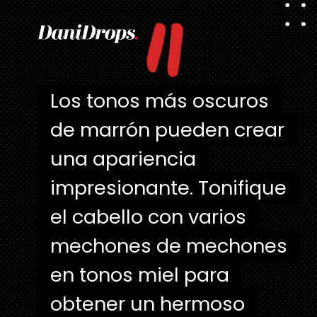
"
Los tonos más oscuros
Los tonos más oscuros
de marrón pueden crear
de marrón pueden crear
una apariencia
una apariencia
impresionante. Tonifique
impresionante. Tonifique
el cabello con varios
el cabello con varios
mechones de mechones
mechones de mechones
en tonos miel para
en tonos miel para
obtener un hermoso
obtener un hermoso