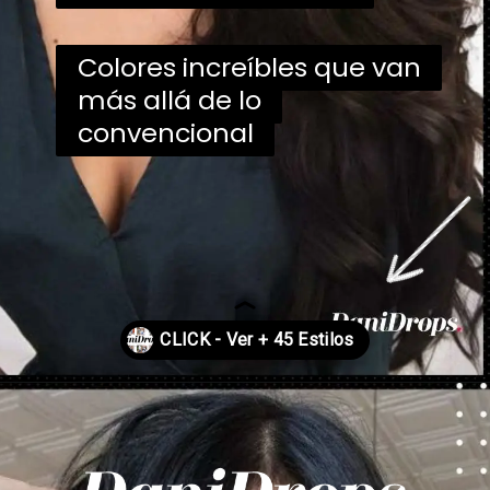
Colores increíbles que van
Colores increíbles que van
más allá de lo
más allá de lo
convencional
convencional
Abriendo...
https://danidrops.com.br/es/categoria/pelo/