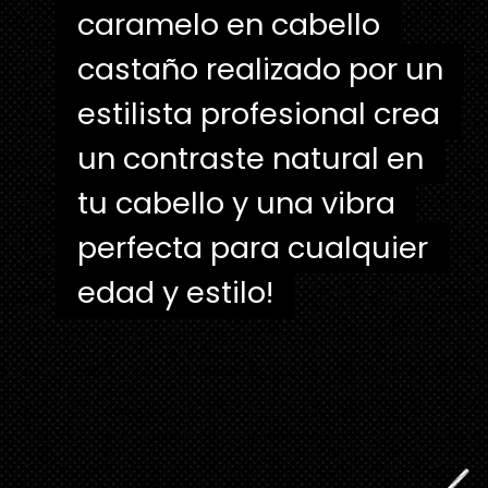
caramelo en cabello
caramelo en cabello
castaño realizado por un
castaño realizado por un
estilista profesional crea
estilista profesional crea
un contraste natural en
un contraste natural en
tu cabello y una vibra
tu cabello y una vibra
perfecta para cualquier
perfecta para cualquier
edad y estilo!
edad y estilo!