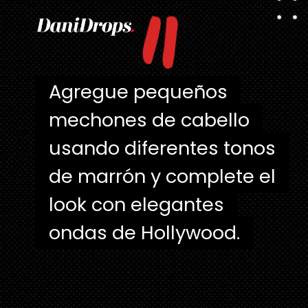
"
Agregue pequeños
Agregue pequeños
mechones de cabello
mechones de cabello
usando diferentes tonos
usando diferentes tonos
de marrón y complete el
de marrón y complete el
look con elegantes
look con elegantes
ondas de Hollywood.
ondas de Hollywood.