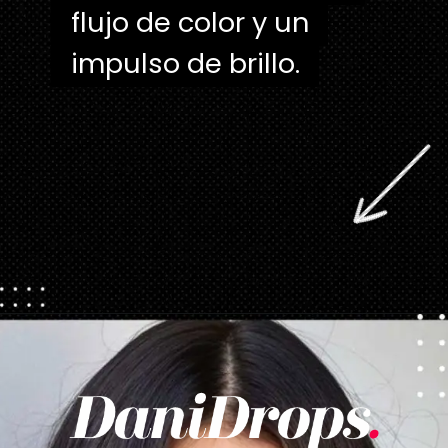
flujo de color y un
flujo de color y un
impulso de brillo.
impulso de brillo.
Abriendo...
https://danidrops.com.br/es/categoria/pelo/