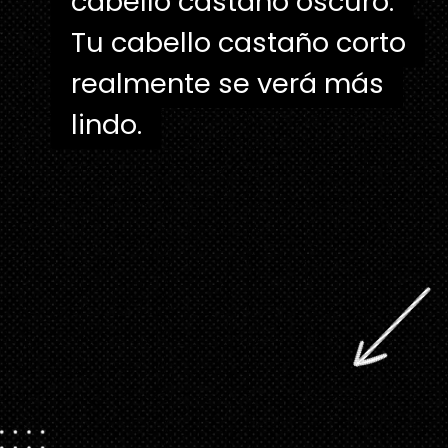
cabello castaño oscuro.
cabello castaño oscuro.
Tu cabello castaño corto
Tu cabello castaño corto
realmente se verá más
realmente se verá más
lindo.
lindo.