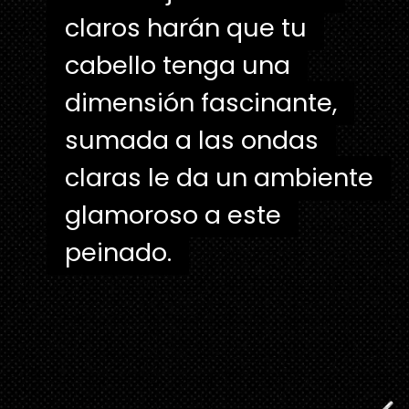
claros harán que tu
claros harán que tu
cabello tenga una
cabello tenga una
dimensión fascinante,
dimensión fascinante,
sumada a las ondas
sumada a las ondas
claras le da un ambiente
claras le da un ambiente
glamoroso a este
glamoroso a este
peinado.
peinado.