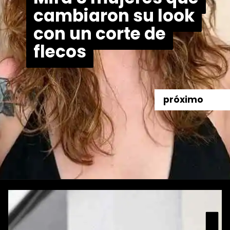
cambiaron su look
cambiaron su look
con un corte de
con un corte de
flecos
flecos
próximo