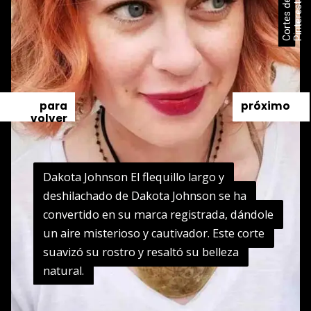
t
para
próximo
volver
Dakota Johnson El flequillo largo y
Dakota Johnson El flequillo largo y
deshilachado de Dakota Johnson se ha
deshilachado de Dakota Johnson se ha
convertido en su marca registrada, dándole
convertido en su marca registrada, dándole
un aire misterioso y cautivador. Este corte
un aire misterioso y cautivador. Este corte
suavizó su rostro y resaltó su belleza
suavizó su rostro y resaltó su belleza
natural.
natural.