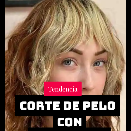
Tendencia
Tendencia
Corte de pelo
Corte de pelo
con
con