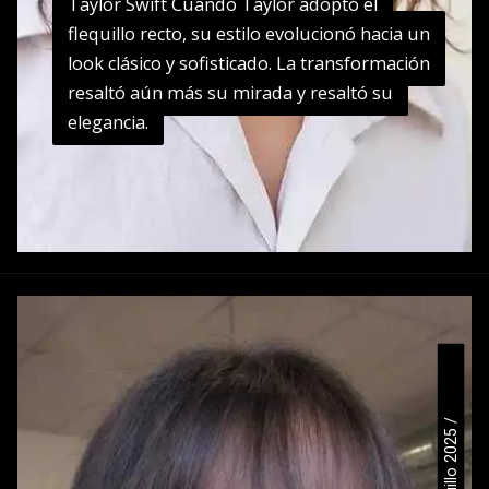
Taylor Swift Cuando Taylor adoptó el
Taylor Swift Cuando Taylor adoptó el
flequillo recto, su estilo evolucionó hacia un
flequillo recto, su estilo evolucionó hacia un
look clásico y sofisticado. La transformación
look clásico y sofisticado. La transformación
resaltó aún más su mirada y resaltó su
resaltó aún más su mirada y resaltó su
elegancia.
elegancia.