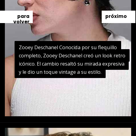
para
próximo
volver
Zooey Deschanel Conocida por su flequillo
Zooey Deschanel Conocida por su flequillo
completo, Zooey Deschanel creó un look retro
completo, Zooey Deschanel creó un look retro
icónico. El cambio resaltó su mirada expresiva
icónico. El cambio resaltó su mirada expresiva
y le dio un toque vintage a su estilo.
y le dio un toque vintage a su estilo.