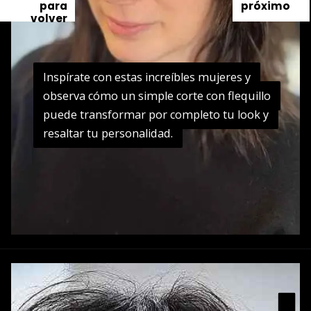
para
próximo
volver
Inspírate con estas increíbles mujeres y
Inspírate con estas increíbles mujeres y
observa cómo un simple corte con flequillo
observa cómo un simple corte con flequillo
puede transformar por completo tu look y
puede transformar por completo tu look y
resaltar tu personalidad.
resaltar tu personalidad.