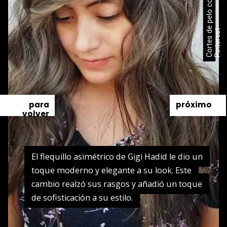
C
o
r
t
e
s
d
e
p
e
l
o
c
o
n
f
l
e
q
u
i
l
l
o
2
0
2
5
/
P
i
n
t
e
r
e
s
t
para
próximo
volver
El flequillo asimétrico de Gigi Hadid le dio un
El flequillo asimétrico de Gigi Hadid le dio un
toque moderno y elegante a su look. Este
toque moderno y elegante a su look. Este
cambio realzó sus rasgos y añadió un toque
cambio realzó sus rasgos y añadió un toque
de sofisticación a su estilo.
de sofisticación a su estilo.