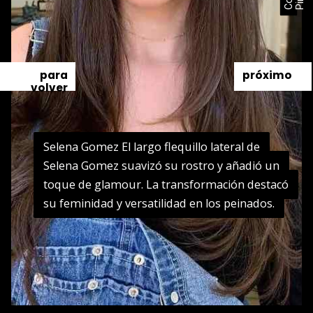
para
próximo
volver
Selena Gomez El largo flequillo lateral de
Selena Gomez El largo flequillo lateral de
Selena Gomez suavizó su rostro y añadió un
Selena Gomez suavizó su rostro y añadió un
toque de glamour. La transformación destacó
toque de glamour. La transformación destacó
su feminidad y versatilidad en los peinados.
su feminidad y versatilidad en los peinados.