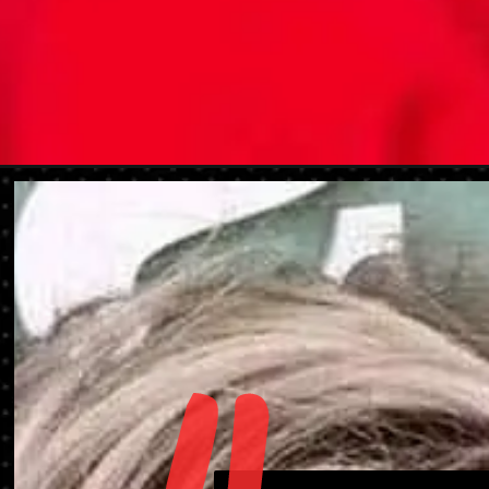
Abriendo...
https://danidrops.com.br/es/corte-de-pelo-corto