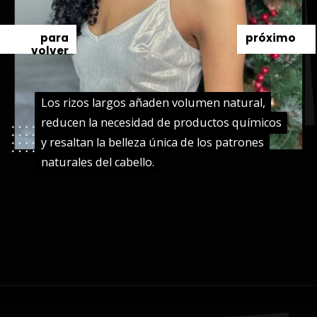
para
próximo
volver
Los rizos largos añaden volumen natural,
Los rizos largos añaden volumen natural,
reducen la necesidad de productos químicos
reducen la necesidad de productos químicos
y resaltan la belleza única de los patrones
y resaltan la belleza única de los patrones
naturales del cabello.
naturales del cabello.
Abriendo...
https://danidrops.com.br/es/pelo-largo-y-rizado-2024/