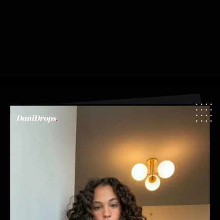
Abriendo...
https://danidrops.com.br/es/pelo-largo-y-rizado-2024/