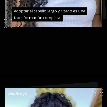
Adoptar el cabello largo y rizado es una
Adoptar el cabello largo y rizado es una
transformación completa.
transformación completa.
Abriendo...
https://danidrops.com.br/es/pelo-largo-y-rizado-2024/