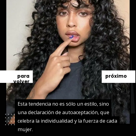
para
próximo
volver
Esta tendencia no es sólo un estilo, sino
Esta tendencia no es sólo un estilo, sino
una declaración de autoaceptación, que
una declaración de autoaceptación, que
celebra la individualidad y la fuerza de cada
celebra la individualidad y la fuerza de cada
mujer.
mujer.