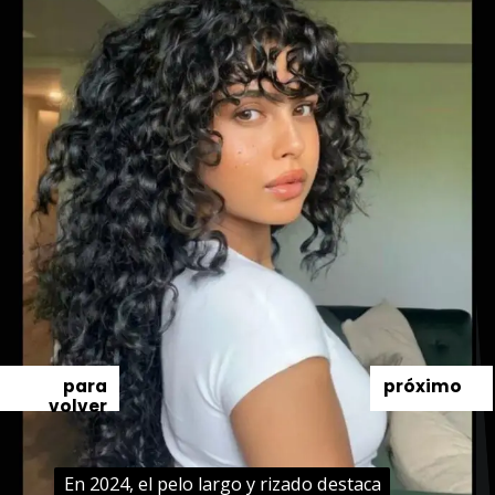
para
próximo
volver
En 2024, el pelo largo y rizado destaca
En 2024, el pelo largo y rizado destaca