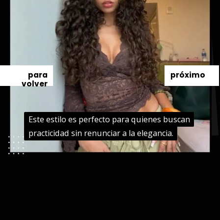
para
próximo
volver
Este estilo es perfecto para quienes buscan
Este estilo es perfecto para quienes buscan
practicidad sin renunciar a la elegancia.
practicidad sin renunciar a la elegancia.