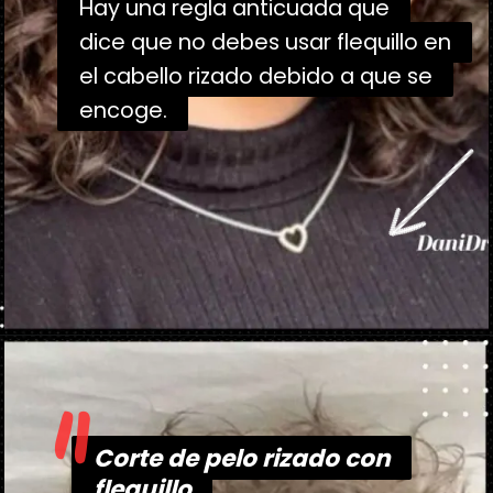
Hay una regla anticuada que
Hay una regla anticuada que
dice que no debes usar flequillo en
dice que no debes usar flequillo en
el cabello rizado debido a que se
el cabello rizado debido a que se
encoge.
encoge.
"
Abriendo...
https://danidrops.com.br/es/tendencia-de-corte-de-pelo-rizado-2025/
Corte de pelo rizado con
Corte de pelo rizado con
flequillo
flequillo