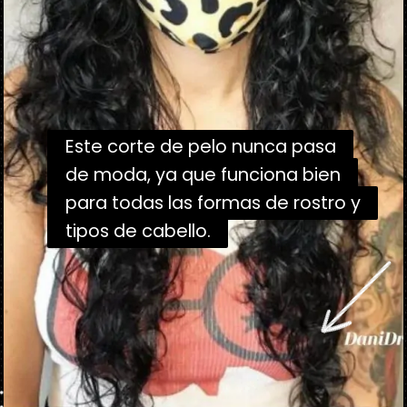
Este corte de pelo nunca pasa
Este corte de pelo nunca pasa
de moda, ya que funciona bien
de moda, ya que funciona bien
para todas las formas de rostro y
para todas las formas de rostro y
tipos de cabello.
tipos de cabello.