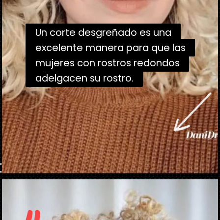
Un corte desgreñado es una
Un corte desgreñado es una
excelente manera para que las
excelente manera para que las
mujeres con rostros redondos
mujeres con rostros redondos
adelgacen su rostro.
adelgacen su rostro.
Abriendo...
https://danidrops.com.br/es/tendencia-de-corte-de-pelo-rizado-2025/