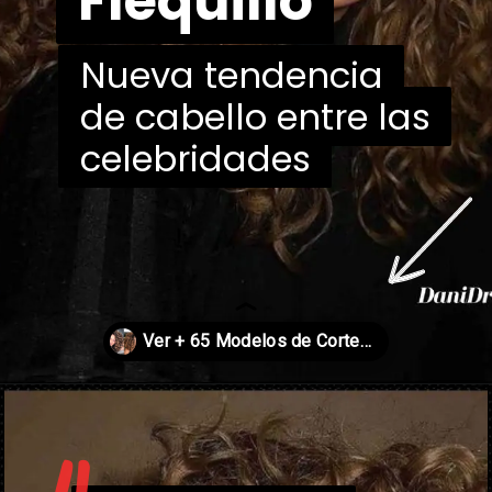
Flequillo
Flequillo
Nueva tendencia
Nueva tendencia
de cabello entre las
de cabello entre las
celebridades
celebridades
Abriendo...
https://danidrops.com.br/es/tendencia-de-corte-de-pelo-rizado-2025/