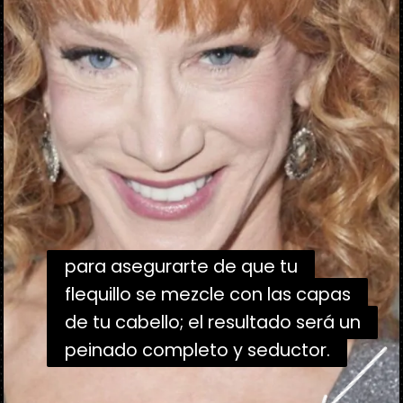
para asegurarte de que tu
para asegurarte de que tu
flequillo se mezcle con las capas
flequillo se mezcle con las capas
de tu cabello; el resultado será un
de tu cabello; el resultado será un
peinado completo y seductor.
peinado completo y seductor.