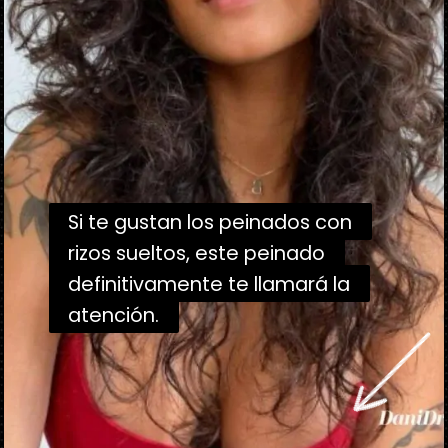
Si te gustan los peinados con
Si te gustan los peinados con
rizos sueltos, este peinado
rizos sueltos, este peinado
definitivamente te llamará la
definitivamente te llamará la
atención.
atención.