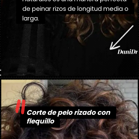
de peinar rizos de longitud media o
de peinar rizos de longitud media o
larga.
larga.
"
Abriendo...
https://danidrops.com.br/es/tendencia-de-corte-de-pelo-rizado-2025/
Corte de pelo rizado con
Corte de pelo rizado con
flequillo
flequillo