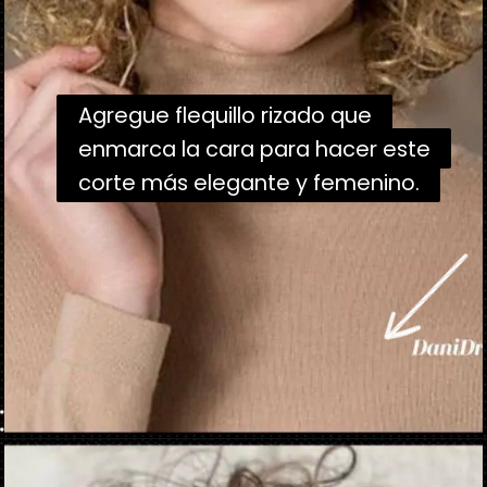
Agregue flequillo rizado que
Agregue flequillo rizado que
enmarca la cara para hacer este
enmarca la cara para hacer este
corte más elegante y femenino.
corte más elegante y femenino.
Abriendo...
https://danidrops.com.br/es/tendencia-de-corte-de-pelo-rizado-2025/