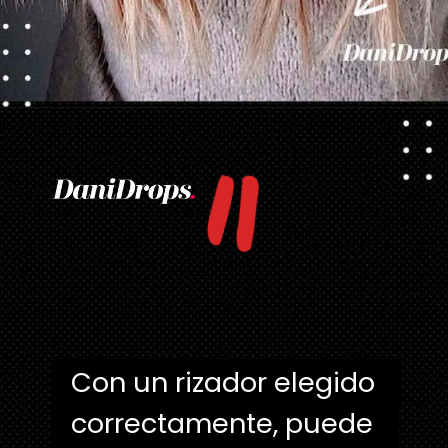
"
Abriendo...
https://danidrops.com.br/es/tendencia-del-cabello-rubio-2025/
Con un rizador elegido 
Con un rizador elegido 
correctamente, puede 
correctamente, puede 