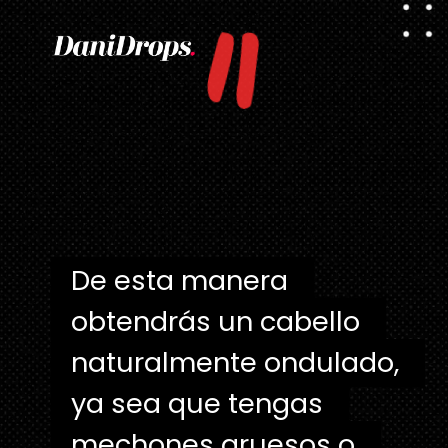
"
De esta manera 
De esta manera 
obtendrás un cabello 
obtendrás un cabello 
naturalmente ondulado, 
naturalmente ondulado, 
ya sea que tengas 
ya sea que tengas 
mechones gruesos o 
mechones gruesos o 