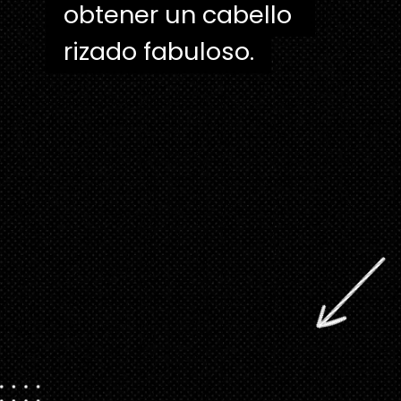
obtener un cabello 
obtener un cabello 
rizado fabuloso.
rizado fabuloso. 