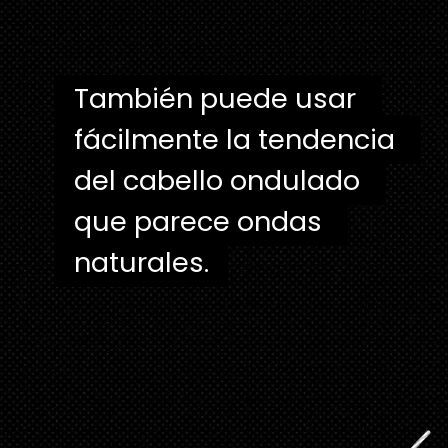
También puede usar 
También puede usar 
fácilmente la tendencia 
fácilmente la tendencia 
del cabello ondulado 
del cabello ondulado 
que parece ondas 
que parece ondas 
naturales.
naturales. 