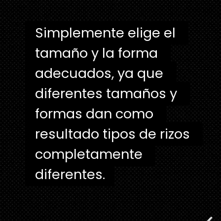
Simplemente elige el 
Simplemente elige el 
tamaño y la forma 
tamaño y la forma 
adecuados, ya que 
adecuados, ya que 
diferentes tamaños y 
diferentes tamaños y 
formas dan como 
formas dan como 
resultado tipos de rizos 
resultado tipos de rizos 
completamente 
completamente 
diferentes.
diferentes. 