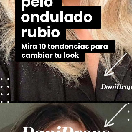
pelo 
pelo 
ondulado 
ondulado 
rubio
rubio
Mira 10 tendencias para 
Mira 10 tendencias para 
cambiar tu look
cambiar tu look
Abriendo...
https://danidrops.com.br/es/tendencia-del-cabello-rubio-2025/