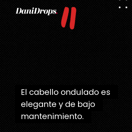
"
El cabello ondulado es 
El cabello ondulado es 
elegante y de bajo 
elegante y de bajo 
mantenimiento. 
mantenimiento.  