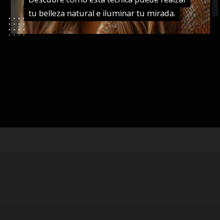
tu belleza natural e iluminar tu mirada.
tu belleza natural e iluminar tu mirada.
Abriendo...
https://danidrops.com.br/es/tendencia-del-cabello-balayage/