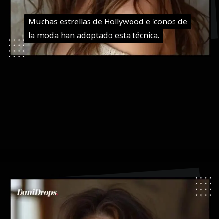
Muchas estrellas de Hollywood e íconos de
Muchas estrellas de Hollywood e íconos de
la moda han adoptado esta técnica.
la moda han adoptado esta técnica.
Abriendo...
https://danidrops.com.br/es/tendencia-del-cabello-balayage/