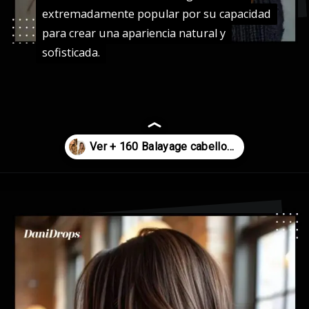
extremadamente popular por su capacidad
extremadamente popular por su capacidad
para crear una apariencia natural y
para crear una apariencia natural y
sofisticada.
sofisticada.
Abriendo...
https://danidrops.com.br/es/tendencia-del-cabello-balayage/