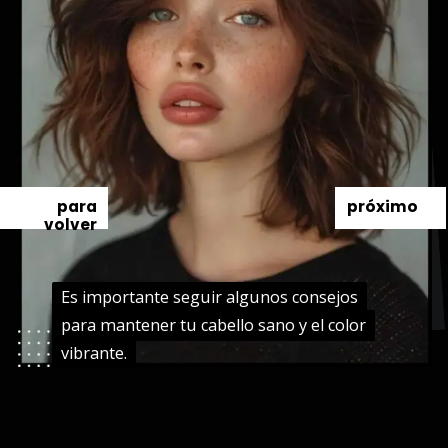
para
próximo
volver
Es importante seguir algunos consejos
Es importante seguir algunos consejos
para mantener tu cabello sano y el color
para mantener tu cabello sano y el color
vibrante.
vibrante.