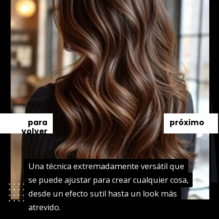
para
próximo
volver
Una técnica extremadamente versátil que
Una técnica extremadamente versátil que
se puede ajustar para crear cualquier cosa,
se puede ajustar para crear cualquier cosa,
desde un efecto sutil hasta un look más
desde un efecto sutil hasta un look más
atrevido.
atrevido.