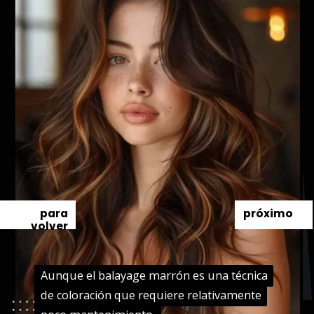
para
próximo
volver
Aunque el balayage marrón es una técnica
Aunque el balayage marrón es una técnica
de coloración que requiere relativamente
de coloración que requiere relativamente