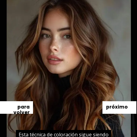
para
próximo
volver
Esta técnica de coloración sigue siendo
Esta técnica de coloración sigue siendo