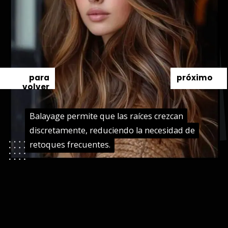
para
próximo
volver
Balayage permite que las raíces crezcan
Balayage permite que las raíces crezcan
discretamente, reduciendo la necesidad de
discretamente, reduciendo la necesidad de
retoques frecuentes.
retoques frecuentes.