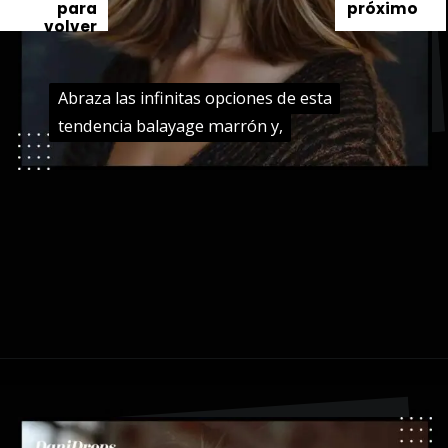
para
próximo
volver
Abraza las infinitas opciones de esta
Abraza las infinitas opciones de esta
tendencia balayage marrón y,
tendencia balayage marrón y,
Abriendo...
https://danidrops.com.br/es/tendencia-del-cabello-balayage/