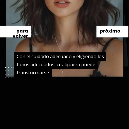
para
próximo
volver
Con el cuidado adecuado y eligiendo los
Con el cuidado adecuado y eligiendo los
tonos adecuados, cualquiera puede
tonos adecuados, cualquiera puede
transformarse.
transformarse.