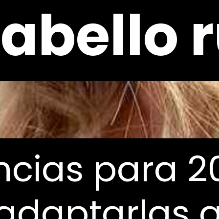
abello 
abello 
cias para 2
cias para 2
daptarlas a
daptarlas a