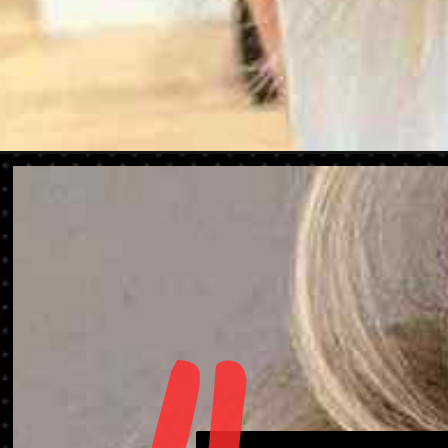
Abriendo...
https://danidrops.com.br/es/tendencia-del-cabell