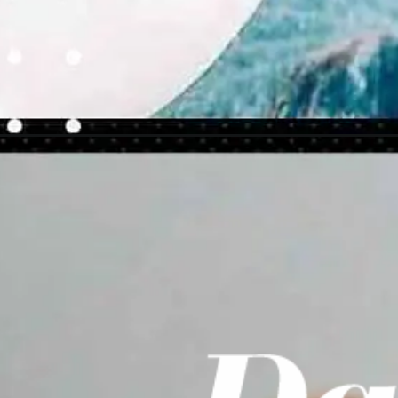
Abriendo...
https://danidrops.com.br/es/unas-decoradas-des