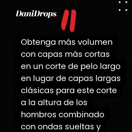
"
Obtenga más volumen
Obtenga más volumen
con capas más cortas
con capas más cortas
en un corte de pelo largo
en un corte de pelo largo
en lugar de capas largas
en lugar de capas largas
clásicas para este corte
clásicas para este corte
a la altura de los
a la altura de los
hombros combinado
hombros combinado
con ondas sueltas y
con ondas sueltas y