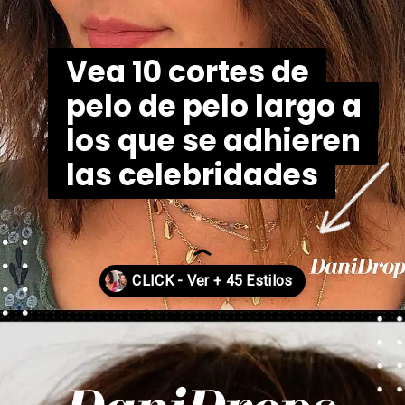
Vea 10 cortes de
Vea 10 cortes de
pelo de pelo largo a
pelo de pelo largo a
los que se adhieren
los que se adhieren
las celebridades
las celebridades
Abriendo...
https://danidrops.com.br/es/corte-de-pelo-desgrenado/