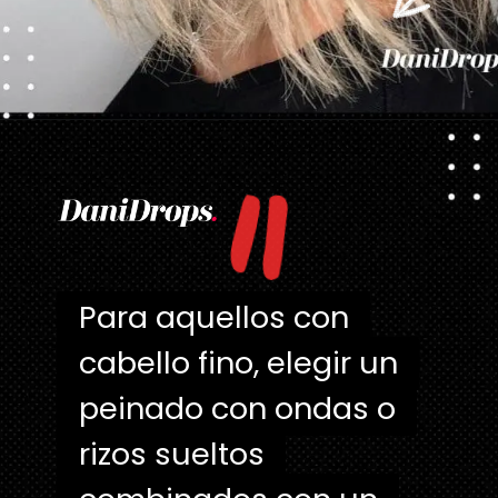
"
Abriendo...
https://danidrops.com.br/es/cortes-de-pelo-cortos-de-mujer-para-caras-redondas/
Para aquellos con
Para aquellos con
cabello fino, elegir un
cabello fino, elegir un
peinado con ondas o
peinado con ondas o
rizos sueltos
rizos sueltos