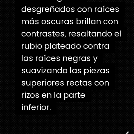
desgreñados con raíces
desgreñados con raíces
más oscuras brillan con
más oscuras brillan con
contrastes, resaltando el
contrastes, resaltando el
rubio plateado contra
rubio plateado contra
las raíces negras y
las raíces negras y
suavizando las piezas
suavizando las piezas
superiores rectas con
superiores rectas con
rizos en la parte
rizos en la parte
inferior.
inferior.