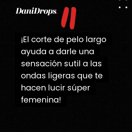
"
¡El corte de pelo largo
¡El corte de pelo largo
ayuda a darle una
ayuda a darle una
sensación sutil a las
sensación sutil a las
ondas ligeras que te
ondas ligeras que te
hacen lucir súper
hacen lucir súper
femenina!
femenina!