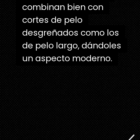
combinan bien con
combinan bien con
cortes de pelo
cortes de pelo
desgreñados como los
desgreñados como los
de pelo largo, dándoles
de pelo largo, dándoles
un aspecto moderno.
un aspecto moderno.