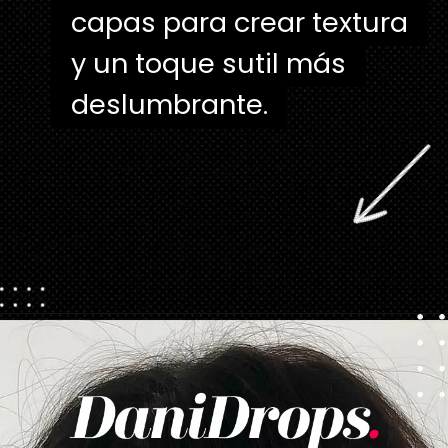
capas para crear textura
capas para crear textura
y un toque sutil más
y un toque sutil más
deslumbrante.
deslumbrante.
Abriendo...
https://danidrops.com.br/es/corte-de-pelo-desgrenado/