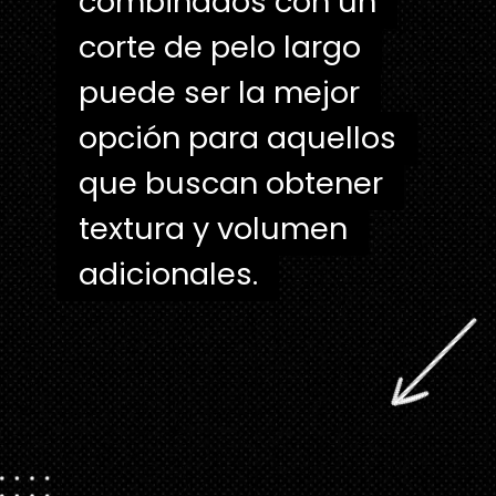
combinados con un
combinados con un
corte de pelo largo
corte de pelo largo
puede ser la mejor
puede ser la mejor
opción para aquellos
opción para aquellos
que buscan obtener
que buscan obtener
textura y volumen
textura y volumen
adicionales.
adicionales.