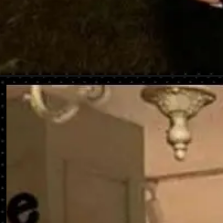
Abriendo...
https://danidrops.com.br/es/vestido-brilhante-202