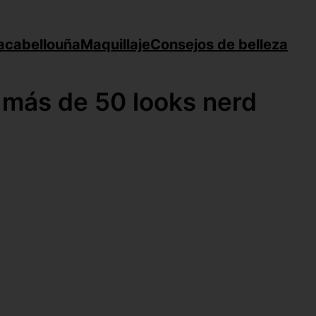
a
cabello
uña
Maquillaje
Consejos de belleza
 más de 50 looks nerd