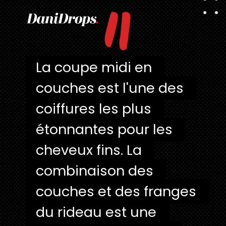
"
La coupe midi en 
La coupe midi en 
couches est l'une des 
couches est l'une des 
coiffures les plus 
coiffures les plus 
étonnantes pour les 
étonnantes pour les 
cheveux fins. La 
cheveux fins. La 
combinaison des 
combinaison des 
couches et des franges 
couches et des franges 
du rideau est une 
du rideau est une 