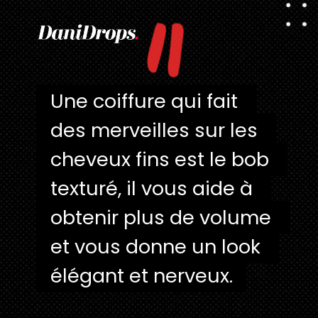
"
Une coiffure qui fait 
Une coiffure qui fait 
des merveilles sur les 
des merveilles sur les 
cheveux fins est le bob 
cheveux fins est le bob 
texturé, il vous aide à 
texturé, il vous aide à 
obtenir plus de volume 
obtenir plus de volume 
et vous donne un look 
et vous donne un look 
élégant et nerveux.
élégant et nerveux.