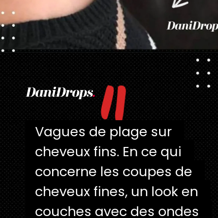
"
Ouverture
https://danidrops.com.br/fr/coupes-de-cheveux-courtes/
Vagues de plage sur 
Vagues de plage sur 
cheveux fins. En ce qui 
cheveux fins. En ce qui 
concerne les coupes de 
concerne les coupes de 
cheveux fines, un look en 
cheveux fines, un look en 
couches avec des ondes 
couches avec des ondes 