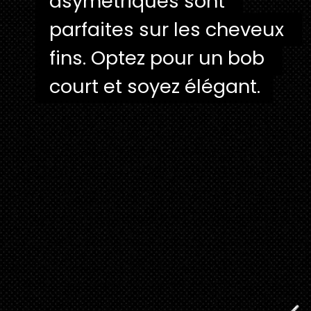
asymétriques sont 
asymétriques sont 
parfaites sur les cheveux 
parfaites sur les cheveux 
fins. Optez pour un bob 
fins. Optez pour un bob 
court et soyez élégant.
court et soyez élégant.