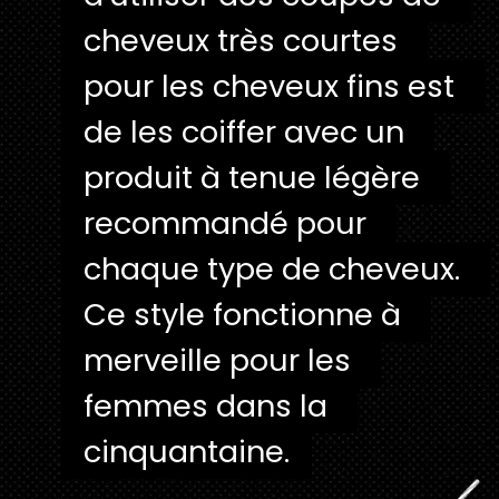
cheveux très courtes 
cheveux très courtes 
pour les cheveux fins est 
pour les cheveux fins est 
de les coiffer avec un 
de les coiffer avec un 
produit à tenue légère 
produit à tenue légère 
recommandé pour 
recommandé pour 
chaque type de cheveux. 
chaque type de cheveux. 
Ce style fonctionne à 
Ce style fonctionne à 
merveille pour les 
merveille pour les 
femmes dans la 
femmes dans la 
cinquantaine.
cinquantaine.