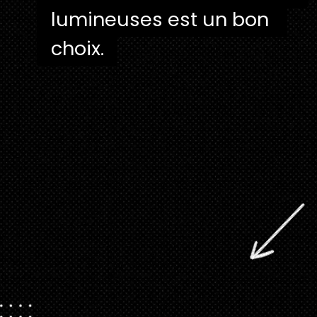
lumineuses est un bon 
lumineuses est un bon 
choix.
choix.