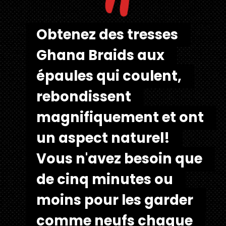
"
Obtenez des tresses 
Obtenez des tresses 
Ghana Braids aux 
Ghana Braids aux 
épaules qui coulent, 
épaules qui coulent, 
rebondissent 
rebondissent 
magnifiquement et ont 
magnifiquement et ont 
un aspect naturel! 
un aspect naturel! 
Vous n'avez besoin que 
Vous n'avez besoin que 
de cinq minutes ou 
de cinq minutes ou 
moins pour les garder 
moins pour les garder 
comme neufs chaque 
comme neufs chaque 