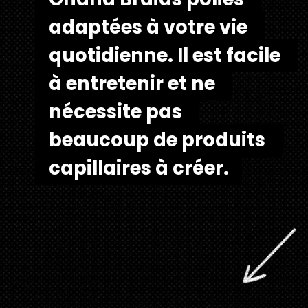
adaptées à votre vie 
adaptées à votre vie 
quotidienne. Il est facile 
quotidienne. Il est facile 
à entretenir et ne 
à entretenir et ne 
nécessite pas 
nécessite pas 
beaucoup de produits 
beaucoup de produits 
capillaires à créer.
capillaires à créer.