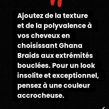
"
Ajoutez de la texture 
Ajoutez de la texture 
et de la polyvalence à 
et de la polyvalence à 
vos cheveux en 
vos cheveux en 
choisissant Ghana 
choisissant Ghana 
Braids aux extrémités 
Braids aux extrémités 
bouclées. Pour un look 
bouclées. Pour un look 
insolite et exceptionnel, 
insolite et exceptionnel, 
pensez à une couleur 
pensez à une couleur 
accrocheuse.
accrocheuse.