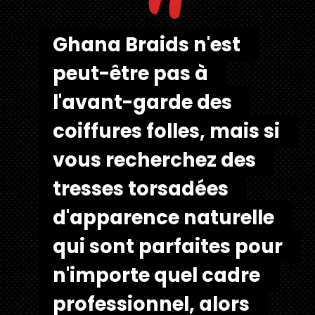
"
Ghana Braids n'est 
Ghana Braids n'est 
peut-être pas à 
peut-être pas à 
l'avant-garde des 
l'avant-garde des 
coiffures folles, mais si 
coiffures folles, mais si 
vous recherchez des 
vous recherchez des 
tresses torsadées 
tresses torsadées 
d'apparence naturelle 
d'apparence naturelle 
qui sont parfaites pour 
qui sont parfaites pour 
n'importe quel cadre 
n'importe quel cadre 
professionnel, alors 
professionnel, alors 