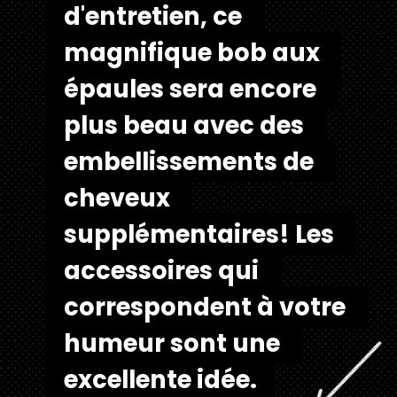
d'entretien, ce 
d'entretien, ce 
magnifique bob aux 
magnifique bob aux 
épaules sera encore 
épaules sera encore 
plus beau avec des 
plus beau avec des 
embellissements de 
embellissements de 
cheveux 
cheveux 
supplémentaires! Les 
supplémentaires! Les 
accessoires qui 
accessoires qui 
correspondent à votre 
correspondent à votre 
humeur sont une 
humeur sont une 
excellente idée.
excellente idée.