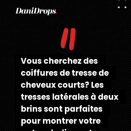
"
Vous cherchez des 
Vous cherchez des 
coiffures de tresse de 
coiffures de tresse de 
cheveux courts? Les 
cheveux courts? Les 
tresses latérales à deux 
tresses latérales à deux 
brins sont parfaites 
brins sont parfaites 
pour montrer votre 
pour montrer votre 