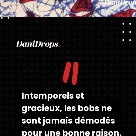
Ouverture
https://danidrops.com.br/fr/tendance-coupe-pour-les-cheveux-boucles-feminins/
"
Intemporels et 
Intemporels et 
gracieux, les bobs ne 
gracieux, les bobs ne 
sont jamais démodés 
sont jamais démodés 
pour une bonne raison. 
pour une bonne raison. 