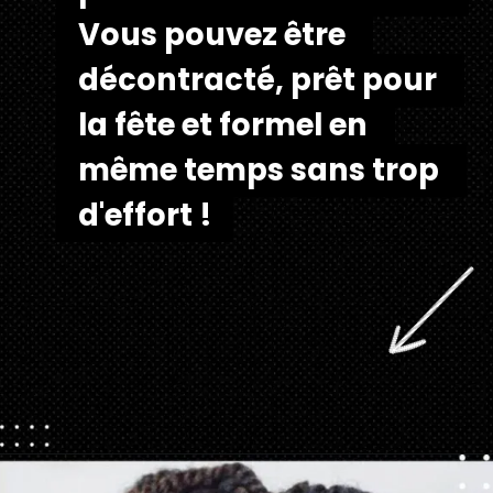
Vous pouvez être 
Vous pouvez être 
décontracté, prêt pour 
décontracté, prêt pour 
la fête et formel en 
la fête et formel en 
même temps sans trop 
même temps sans trop 
d'effort !
d'effort !
Ouverture
https://danidrops.com.br/fr/tendance-coupe-pour-les-cheveux-boucles-feminins/