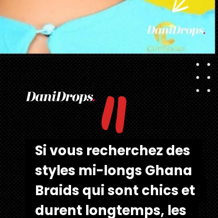
"
Ouverture
https://danidrops.com.br/fr/tendance-coupe-pour-les-cheveux-boucles-feminins/
Si vous recherchez des 
Si vous recherchez des 
styles mi-longs Ghana 
styles mi-longs Ghana 
Braids qui sont chics et 
Braids qui sont chics et 
durent longtemps, les 
durent longtemps, les 