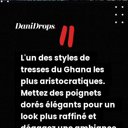
"
Ouverture
https://danidrops.com.br/fr/tendance-coupe-pour-les-cheveux-boucles-feminins/
L'un des styles de 
L'un des styles de 
tresses du Ghana les 
tresses du Ghana les 
plus aristocratiques. 
plus aristocratiques. 
Mettez des poignets 
Mettez des poignets 
dorés élégants pour un 
dorés élégants pour un 
look plus raffiné et 
look plus raffiné et 