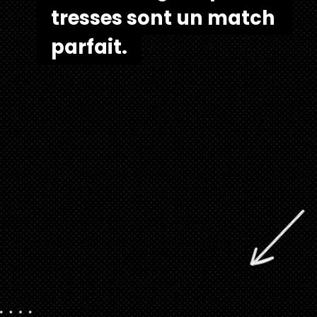
tresses sont un match 
tresses sont un match 
parfait.
parfait.