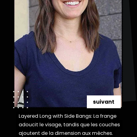
suivant
Layered Long with Side Bangs: La frange
Layered Long with Side Bangs: La frange
adoucit le visage, tandis que les couches
adoucit le visage, tandis que les couches
ajoutent de la dimension aux mèches.
ajoutent de la dimension aux mèches.