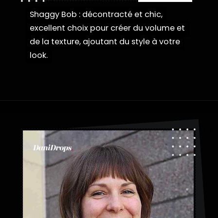
Shaggy Bob : décontracté et chic,
Shaggy Bob : décontracté et chic,
excellent choix pour créer du volume et
excellent choix pour créer du volume et
de la texture, ajoutant du style à votre
de la texture, ajoutant du style à votre
look.
look.
Ouverture
https://danidrops.com.br/fr/categorie/cheveu/