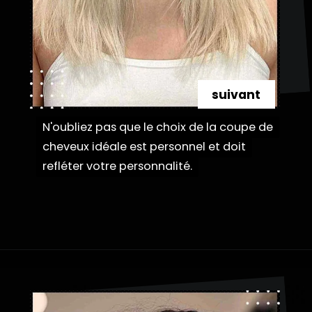
suivant
N'oubliez pas que le choix de la coupe de
N'oubliez pas que le choix de la coupe de
cheveux idéale est personnel et doit
cheveux idéale est personnel et doit
refléter votre personnalité.
refléter votre personnalité.
Ouverture
https://danidrops.com.br/fr/categorie/cheveu/