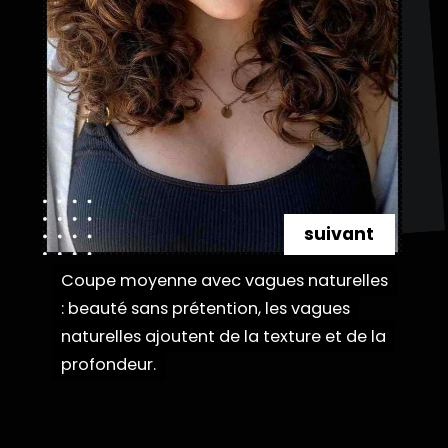
suivant
Coupe moyenne avec vagues naturelles
Coupe moyenne avec vagues naturelles
: beauté sans prétention, les vagues
: beauté sans prétention, les vagues
naturelles ajoutent de la texture et de la
naturelles ajoutent de la texture et de la
profondeur.
profondeur.