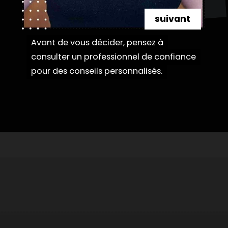
suivant
Avant de vous décider, pensez à
Avant de vous décider, pensez à
consulter un professionnel de confiance
consulter un professionnel de confiance
pour des conseils personnalisés.
pour des conseils personnalisés.
Ouverture
https://danidrops.com.br/fr/categorie/cheveu/