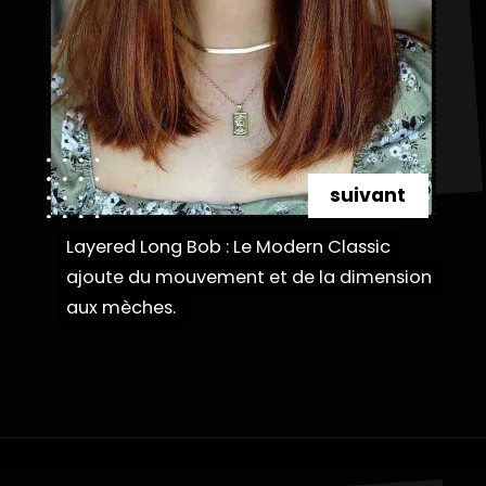
suivant
Layered Long Bob : Le Modern Classic
Layered Long Bob : Le Modern Classic
ajoute du mouvement et de la dimension
ajoute du mouvement et de la dimension
aux mèches.
aux mèches.
Ouverture
https://danidrops.com.br/fr/categorie/cheveu/