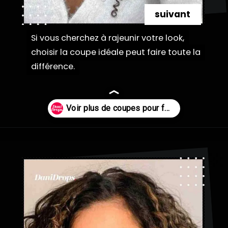
suivant
Si vous cherchez à rajeunir votre look,
Si vous cherchez à rajeunir votre look,
choisir la coupe idéale peut faire toute la
choisir la coupe idéale peut faire toute la
différence.
différence.
Ouverture
https://danidrops.com.br/fr/categorie/cheveu/