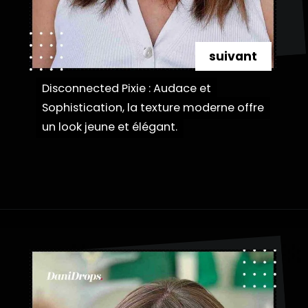
suivant
Disconnected Pixie : Audace et
Disconnected Pixie : Audace et
Sophistication, la texture moderne offre
Sophistication, la texture moderne offre
un look jeune et élégant.
un look jeune et élégant.
Ouverture
https://danidrops.com.br/fr/categorie/cheveu/