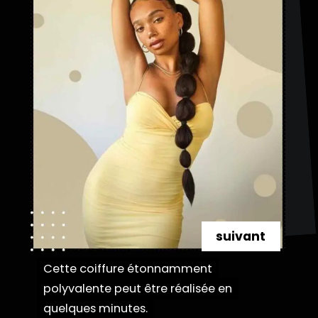
suivant
Cette coiffure étonnamment
Cette coiffure étonnamment
polyvalente peut être réalisée en
polyvalente peut être réalisée en
quelques minutes.
quelques minutes.