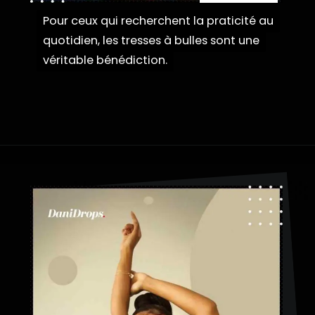
Pour ceux qui recherchent la praticité au
Pour ceux qui recherchent la praticité au
quotidien, les tresses à bulles sont une
quotidien, les tresses à bulles sont une
véritable bénédiction.
véritable bénédiction.
Ouverture
https://danidrops.com.br/fr/coiffures-a-tresses-a-bulles/