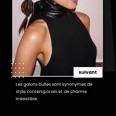
suivant
Les galons bulles sont synonymes de
Les galons bulles sont synonymes de
style contemporain et de charme
style contemporain et de charme
irrésistible.
irrésistible.