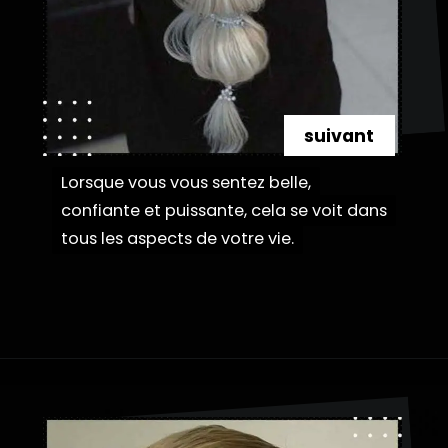
suivant
Lorsque vous vous sentez belle,
Lorsque vous vous sentez belle,
confiante et puissante, cela se voit dans
confiante et puissante, cela se voit dans
tous les aspects de votre vie.
tous les aspects de votre vie.
Ouverture
https://danidrops.com.br/fr/coiffures-a-tresses-a-bulles/