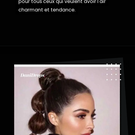
pour tous ceux qui veulent avoir l'air
pour tous ceux qui veulent avoir l'air
charmant et tendance.
charmant et tendance.
Ouverture
https://danidrops.com.br/fr/coiffures-a-tresses-a-bulles/