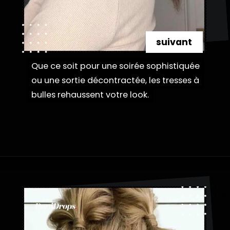
suivant
Que ce soit pour une soirée sophistiquée
Que ce soit pour une soirée sophistiquée
ou une sortie décontractée, les tresses à
ou une sortie décontractée, les tresses à
bulles rehaussent votre look.
bulles rehaussent votre look.
Ouverture
https://danidrops.com.br/fr/coiffures-a-tresses-a-bulles/