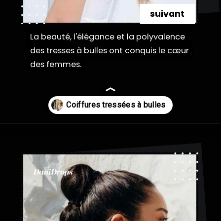
suivant
La beauté, l'élégance et la polyvalence
La beauté, l'élégance et la polyvalence
des tresses à bulles ont conquis le cœur
des tresses à bulles ont conquis le cœur
des femmes.
des femmes.
Ouverture
https://danidrops.com.br/fr/coiffures-a-tresses-a-bulles/