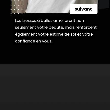
suivant
Les tresses à bulles améliorent non
Les tresses à bulles améliorent non
seulement votre beauté, mais renforcent
seulement votre beauté, mais renforcent
également votre estime de soi et votre
également votre estime de soi et votre
confiance en vous.
confiance en vous.
Ouverture
https://danidrops.com.br/fr/coiffures-a-tresses-a-bulles/