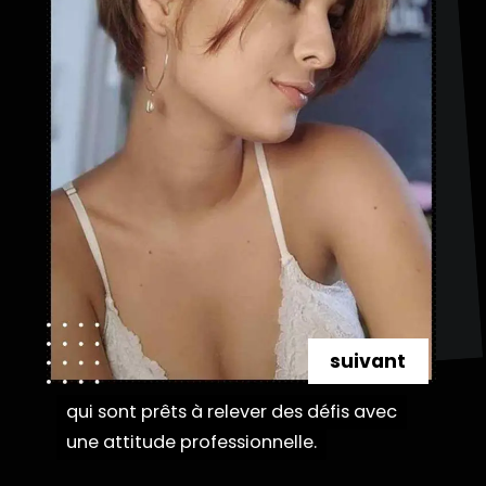
suivant
qui sont prêts à relever des défis avec
qui sont prêts à relever des défis avec
une attitude professionnelle.
une attitude professionnelle.