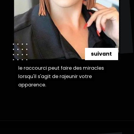
suivant
le raccourci peut faire des miracles
le raccourci peut faire des miracles
lorsqu'il s'agit de rajeunir votre
lorsqu'il s'agit de rajeunir votre
apparence.
apparence.
Ouverture
https://danidrops.com.br/fr/coupe-de-cheveux-courte-2025/