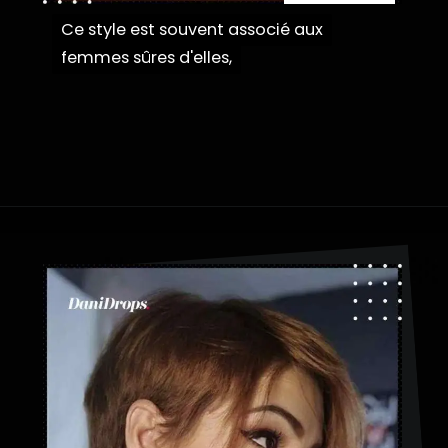
Ce style est souvent associé aux
Ce style est souvent associé aux
femmes sûres d'elles,
femmes sûres d'elles,
Ouverture
https://danidrops.com.br/fr/coupe-de-cheveux-courte-2025/