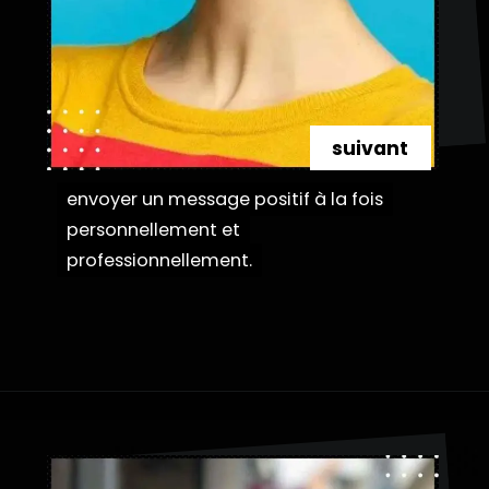
suivant
envoyer un message positif à la fois
envoyer un message positif à la fois
personnellement et
personnellement et
professionnellement.
professionnellement.
Ouverture
https://danidrops.com.br/fr/coupe-de-cheveux-courte-2025/