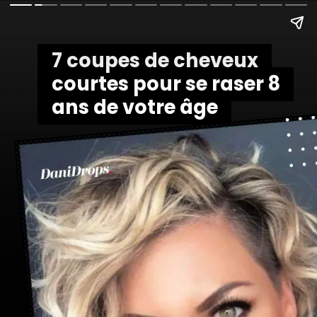
7 coupes de cheveux
7 coupes de cheveux
courtes pour se raser 8
courtes pour se raser 8
ans de votre âge
ans de votre âge