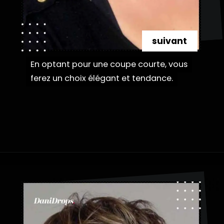
suivant
En optant pour une coupe courte, vous
En optant pour une coupe courte, vous
ferez un choix élégant et tendance.
ferez un choix élégant et tendance.
Ouverture
https://danidrops.com.br/fr/coupe-de-cheveux-courte-2025/