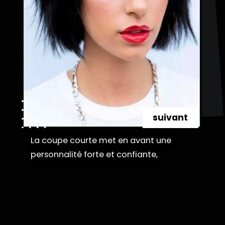
suivant
La coupe courte met en avant une
La coupe courte met en avant une
personnalité forte et confiante,
personnalité forte et confiante,