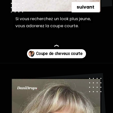
suivant
Si vous recherchez un look plus jeune,
Si vous recherchez un look plus jeune,
vous adorerez la coupe courte.
vous adorerez la coupe courte.
Ouverture
https://danidrops.com.br/fr/coupe-de-cheveux-courte-2025/