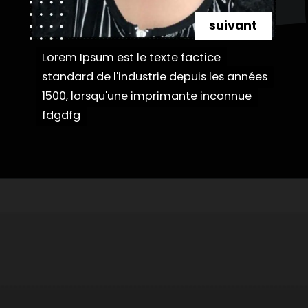
suivant
Lorem Ipsum est le texte factice
Lorem Ipsum est le texte factice
standard de l'industrie depuis les années
standard de l'industrie depuis les années
1500, lorsqu'une imprimante inconnue
1500, lorsqu'une imprimante inconnue
fdgdfg
fdgdfg
Ouverture
https://danidrops.com.br/fr/coupe-de-cheveux-courte-2025/