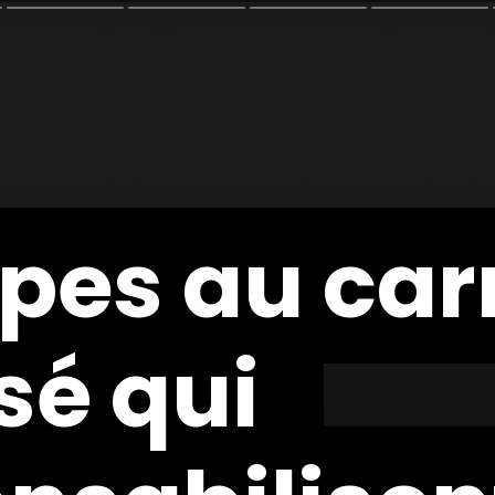
pes au car
pes au car
sé qui
sé qui