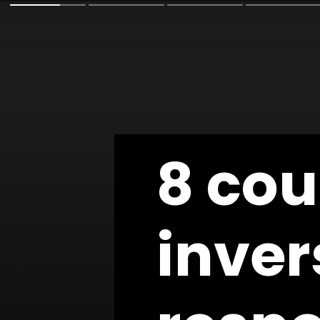
8 cou
8 cou
inver
inver