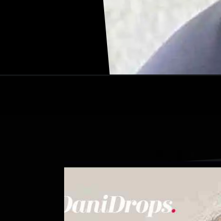
Ouverture
https://danidrops.com.br/fr/coupes-de-cheveux-bo