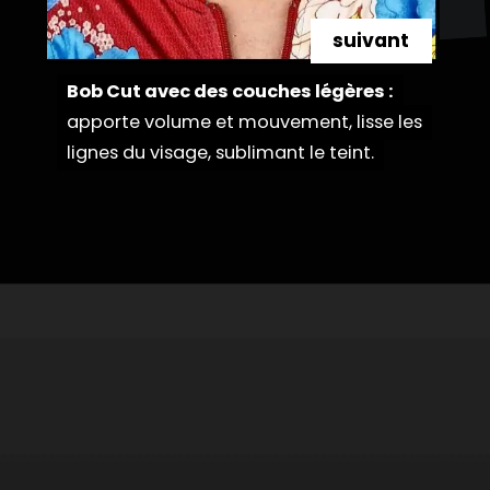
suivant
Bob Cut avec des couches légères :
Bob Cut avec des couches légères :
apporte volume et mouvement, lisse les
apporte volume et mouvement, lisse les
lignes du visage, sublimant le teint.
lignes du visage, sublimant le teint.
Ouverture
https://danidrops.com.br/fr/coupe-de-cheveux-longue-2023/