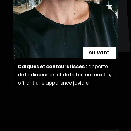
suivant
Calques et contours lisses :
Calques et contours lisses :
apporte
apporte
de la dimension et de la texture aux fils,
de la dimension et de la texture aux fils,
offrant une apparence joviale.
offrant une apparence joviale.
Ouverture
https://danidrops.com.br/fr/coupe-de-cheveux-longue-2023/