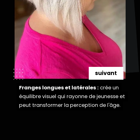
suivant
Franges longues et latérales :
Franges longues et latérales :
crée un
crée un
équilibre visuel qui rayonne de jeunesse et
équilibre visuel qui rayonne de jeunesse et
peut transformer la perception de l'âge.
peut transformer la perception de l'âge.