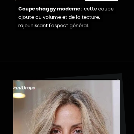
Coupe shaggy moderne :
Coupe shaggy moderne :
cette coupe
cette coupe
ajoute du volume et de la texture,
ajoute du volume et de la texture,
rajeunissant l'aspect général.
rajeunissant l'aspect général.
Ouverture
https://danidrops.com.br/fr/coupe-de-cheveux-longue-2023/