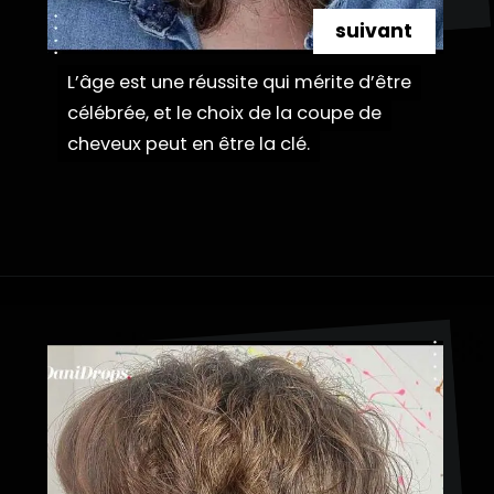
suivant
L’âge est une réussite qui mérite d’être
L’âge est une réussite qui mérite d’être
célébrée, et le choix de la coupe de
célébrée, et le choix de la coupe de
cheveux peut en être la clé.
cheveux peut en être la clé.
Ouverture
https://danidrops.com.br/fr/coupe-de-cheveux-longue-2023/