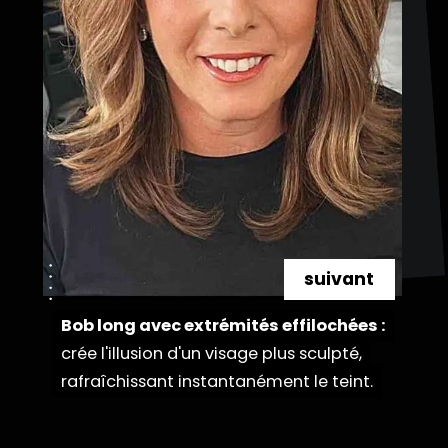
suivant
Bob long avec extrémités effilochées :
Bob long avec extrémités effilochées :
crée l'illusion d'un visage plus sculpté,
crée l'illusion d'un visage plus sculpté,
rafraîchissant instantanément le teint.
rafraîchissant instantanément le teint.