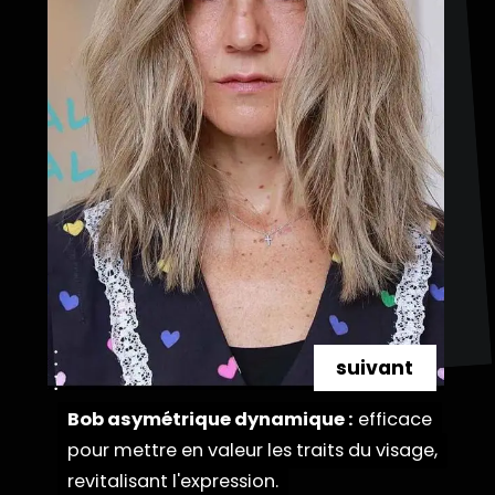
suivant
Bob asymétrique dynamique :
Bob asymétrique dynamique :
efficace
efficace
pour mettre en valeur les traits du visage,
pour mettre en valeur les traits du visage,
revitalisant l'expression.
revitalisant l'expression.