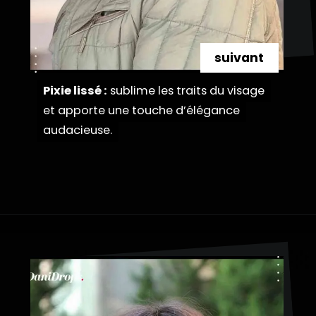
suivant
Pixie lissé :
Pixie lissé :
sublime les traits du visage
sublime les traits du visage
et apporte une touche d’élégance
et apporte une touche d’élégance
audacieuse.
audacieuse.
Ouverture
https://danidrops.com.br/fr/coupe-de-cheveux-longue-2023/