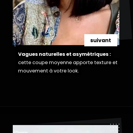
suivant
Vagues naturelles et asymétriques :
Vagues naturelles et asymétriques :
cette coupe moyenne apporte texture et
cette coupe moyenne apporte texture et
mouvement à votre look.
mouvement à votre look.
Ouverture
https://danidrops.com.br/fr/coupe-de-cheveux-longue-2023/