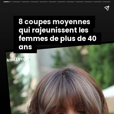
8 coupes moyennes
8 coupes moyennes
qui rajeunissent les
qui rajeunissent les
femmes de plus de 40
femmes de plus de 40
ans
ans