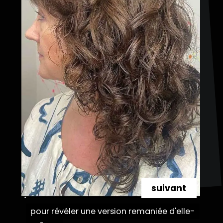
suivant
pour révéler une version remaniée d'elle-
pour révéler une version remaniée d'elle-