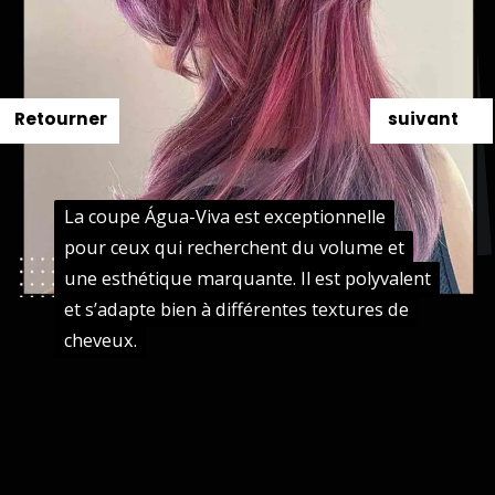
Retourner
suivant
La coupe Água-Viva est exceptionnelle
La coupe Água-Viva est exceptionnelle
pour ceux qui recherchent du volume et
pour ceux qui recherchent du volume et
une esthétique marquante. Il est polyvalent
une esthétique marquante. Il est polyvalent
et s’adapte bien à différentes textures de
et s’adapte bien à différentes textures de
cheveux.
cheveux.