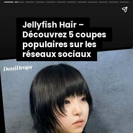
Jellyfish Hair –
Jellyfish Hair –
Découvrez 5 coupes
Découvrez 5 coupes
populaires sur les
populaires sur les
réseaux sociaux
réseaux sociaux