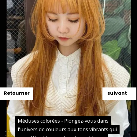
Retourner
suivant
Méduses colorées - Plongez-vous dans
Méduses colorées - Plongez-vous dans
l'univers de couleurs aux tons vibrants qui
l'univers de couleurs aux tons vibrants qui