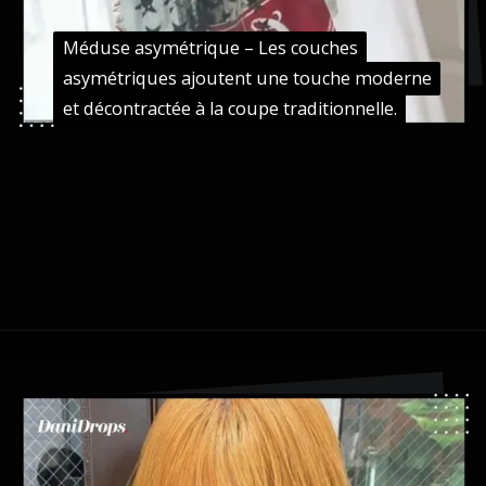
Méduse asymétrique – Les couches
Méduse asymétrique – Les couches
asymétriques ajoutent une touche moderne
asymétriques ajoutent une touche moderne
et décontractée à la coupe traditionnelle.
et décontractée à la coupe traditionnelle.
Ouverture
https://danidrops.com.br/fr/coupe-de-cheveux-agua-viva-2024/