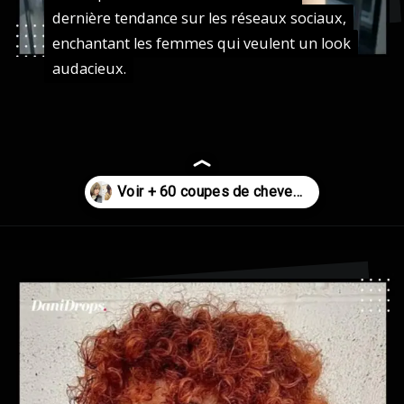
dernière tendance sur les réseaux sociaux,
dernière tendance sur les réseaux sociaux,
enchantant les femmes qui veulent un look
enchantant les femmes qui veulent un look
audacieux.
audacieux.
Ouverture
https://danidrops.com.br/fr/coupe-de-cheveux-agua-viva-2024/