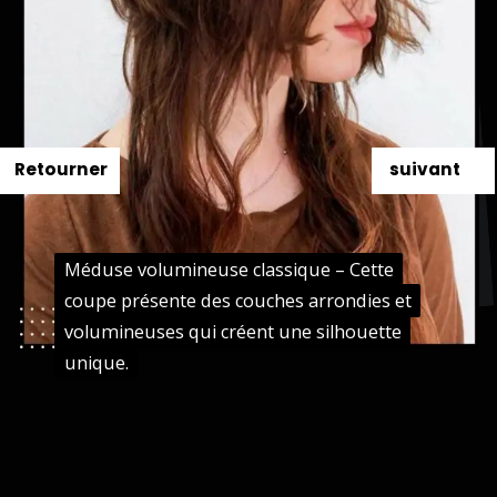
Retourner
suivant
Méduse volumineuse classique – Cette
Méduse volumineuse classique – Cette
coupe présente des couches arrondies et
coupe présente des couches arrondies et
volumineuses qui créent une silhouette
volumineuses qui créent une silhouette
unique.
unique.