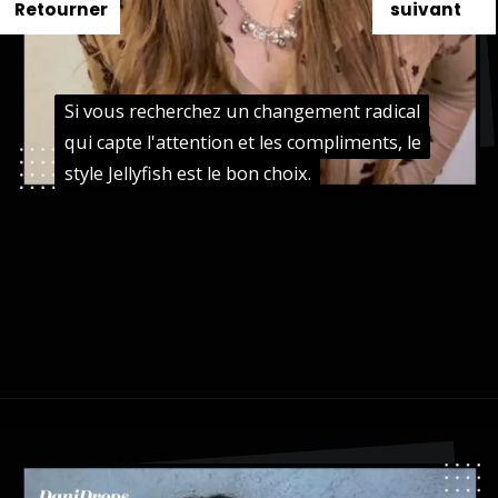
Retourner
suivant
Si vous recherchez un changement radical
Si vous recherchez un changement radical
qui capte l'attention et les compliments, le
qui capte l'attention et les compliments, le
style Jellyfish est le bon choix.
style Jellyfish est le bon choix.
Ouverture
https://danidrops.com.br/fr/coupe-de-cheveux-agua-viva-2024/