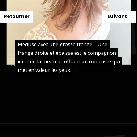
Retourner
suivant
Méduse avec une grosse frange – Une
Méduse avec une grosse frange – Une
frange droite et épaisse est le compagnon
frange droite et épaisse est le compagnon
idéal de la méduse, offrant un contraste qui
idéal de la méduse, offrant un contraste qui
met en valeur les yeux.
met en valeur les yeux.
Ouverture
https://danidrops.com.br/fr/coupe-de-cheveux-agua-viva-2024/