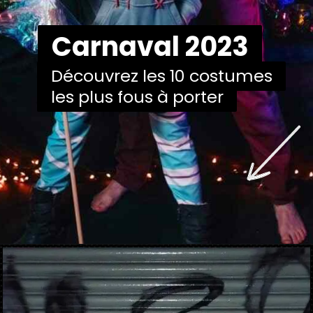
Carnaval 2023
Carnaval 2023
Découvrez les 10 costumes
Découvrez les 10 costumes
les plus fous à porter
les plus fous à porter
Ouverture
https://danidrops.com.br/fr/costumes-de-carnaval-2023/