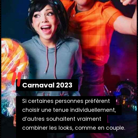
"
Carnaval 2023
Carnaval 2023
Si certaines personnes préfèrent
Si certaines personnes préfèrent
choisir une tenue individuellement,
choisir une tenue individuellement,
d’autres souhaitent vraiment
d’autres souhaitent vraiment
combiner les looks, comme en
combiner les looks, comme en couple.
couple.