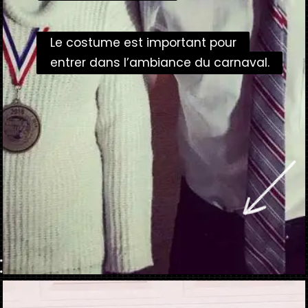
Le costume est important pour
Le costume est important pour
entrer dans l’ambiance du carnaval.
entrer dans l’ambiance du carnaval.
Ouverture
https://danidrops.com.br/fr/costumes-de-carnaval-2023/