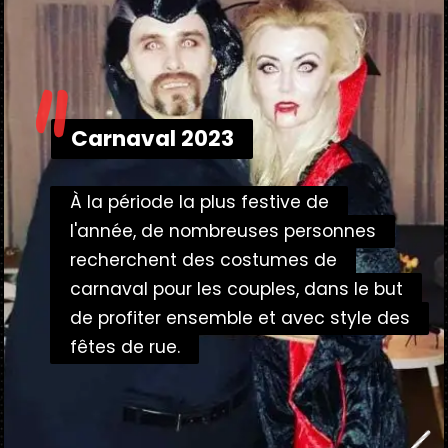
"
Carnaval 2023
Carnaval 2023
À la période la plus festive de
À la période la plus festive de
l'année, de nombreuses personnes
l'année, de nombreuses personnes
recherchent des costumes de
recherchent des costumes de
carnaval pour les couples, dans le but
carnaval pour les couples, dans le but
de profiter ensemble et avec style des
de profiter ensemble et avec style des
fêtes de rue.
fêtes de rue.