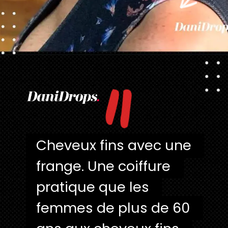
"
Ouverture
https://danidrops.com.br/fr/categorie/cheveu/
Cheveux fins avec une 
Cheveux fins avec une 
frange. Une coiffure 
frange. Une coiffure 
pratique que les 
pratique que les 
femmes de plus de 60 
femmes de plus de 60 