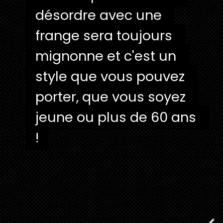
désordre avec une 
désordre avec une 
frange sera toujours 
frange sera toujours 
mignonne et c'est un 
mignonne et c'est un 
style que vous pouvez 
style que vous pouvez 
porter, que vous soyez 
porter, que vous soyez 
jeune ou plus de 60 ans 
jeune ou plus de 60 ans 
!
!