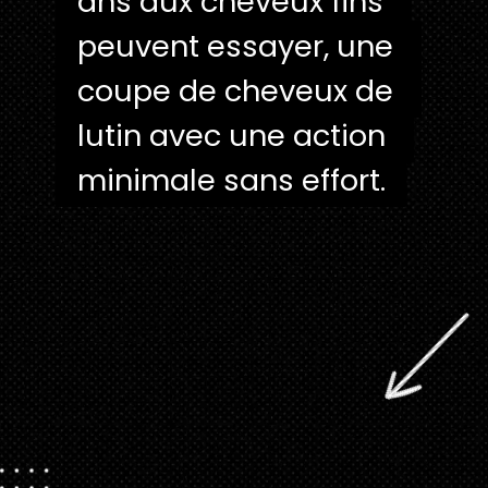
ans aux cheveux fins 
ans aux cheveux fins 
peuvent essayer, une 
peuvent essayer, une 
coupe de cheveux de 
coupe de cheveux de 
lutin avec une action 
lutin avec une action 
minimale sans effort.
minimale sans effort.