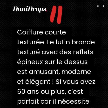
"
Coiffure courte 
Coiffure courte 
texturée. Le lutin bronde 
texturée. Le lutin bronde 
texturé avec des reflets 
texturé avec des reflets 
épineux sur le dessus 
épineux sur le dessus 
est amusant, moderne 
est amusant, moderne 
et élégant ! Si vous avez 
et élégant ! Si vous avez 
60 ans ou plus, c'est 
60 ans ou plus, c'est 
parfait car il nécessite 
parfait car il nécessite 