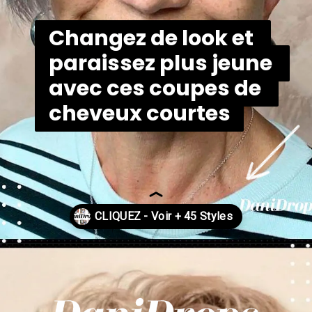
Changez de look et 
Changez de look et 
paraissez plus jeune 
paraissez plus jeune 
avec ces coupes de 
avec ces coupes de 
cheveux courtes
cheveux courtes
Ouverture
https://danidrops.com.br/fr/categorie/cheveu/