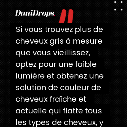
"
Si vous trouvez plus de 
Si vous trouvez plus de 
cheveux gris à mesure 
cheveux gris à mesure 
que vous vieillissez, 
que vous vieillissez, 
optez pour une faible 
optez pour une faible 
lumière et obtenez une 
lumière et obtenez une 
solution de couleur de 
solution de couleur de 
cheveux fraîche et 
cheveux fraîche et 
actuelle qui flatte tous 
actuelle qui flatte tous 
les types de cheveux, y 
les types de cheveux, y 