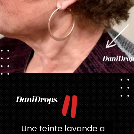
"
Ouverture
https://danidrops.com.br/fr/categorie/cheveu/
Une teinte lavande a 
Une teinte lavande a 