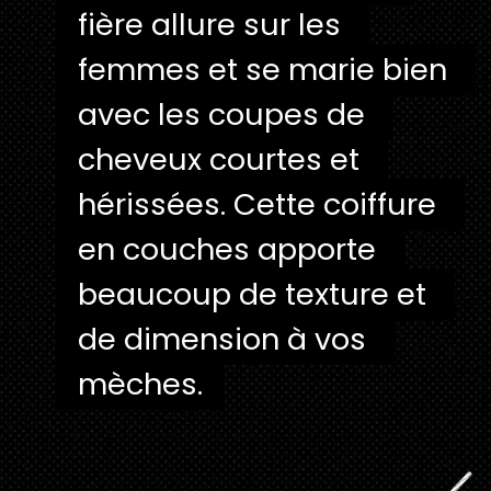
fière allure sur les 
fière allure sur les 
femmes et se marie bien 
femmes et se marie bien 
avec les coupes de 
avec les coupes de 
cheveux courtes et 
cheveux courtes et 
hérissées. Cette coiffure 
hérissées. Cette coiffure 
en couches apporte 
en couches apporte 
beaucoup de texture et 
beaucoup de texture et 
de dimension à vos 
de dimension à vos 
mèches.
mèches.