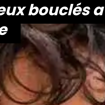
ux bouclés a
ux bouclés a
e
e