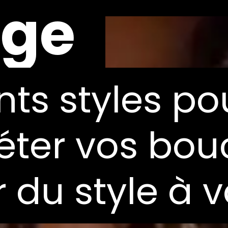
nge
nge
nts styles po
nts styles po
ter vos bouc
ter vos bouc
 du style à v
 du style à v