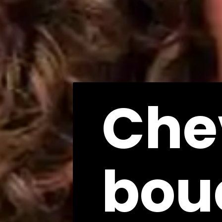
Che
Che
bou
bou