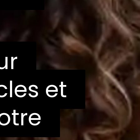
ur
ur
les et
les et
otre
otre