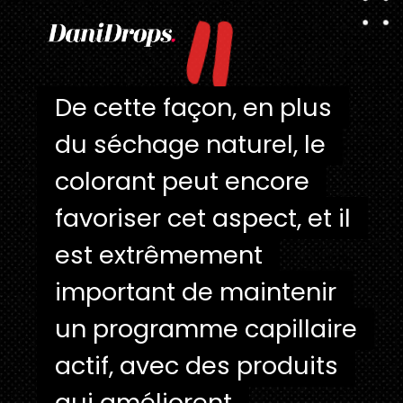
"
De cette façon, en plus
De cette façon, en plus
du séchage naturel, le
du séchage naturel, le
colorant peut encore
colorant peut encore
favoriser cet aspect, et il
favoriser cet aspect, et il
est extrêmement
est extrêmement
important de maintenir
important de maintenir
un programme capillaire
un programme capillaire
actif, avec des produits
actif, avec des produits
qui améliorent
qui améliorent