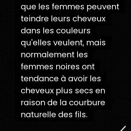
que les femmes peuvent
que les femmes peuvent
teindre leurs cheveux
teindre leurs cheveux
dans les couleurs
dans les couleurs
qu'elles veulent, mais
qu'elles veulent, mais
normalement les
normalement les
femmes noires ont
femmes noires ont
tendance à avoir les
tendance à avoir les
cheveux plus secs en
cheveux plus secs en
raison de la courbure
raison de la courbure
naturelle des fils.
naturelle des fils.