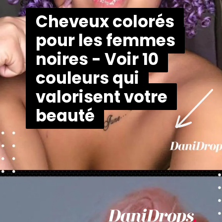
Cheveux colorés
Cheveux colorés
pour les femmes
pour les femmes
noires - Voir 10
noires - Voir 10
couleurs qui
couleurs qui
valorisent votre
valorisent votre
beauté
beauté
Ouverture
https://danidrops.com.br/fr/couleurs-de-cheveux-pour-les-femmes-noires-2023/