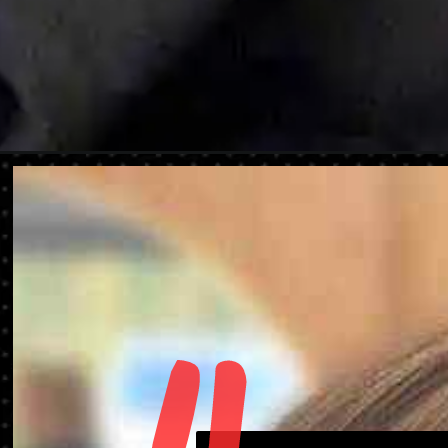
Ouverture
https://danidrops.com.br/fr/tendance-coiffure/