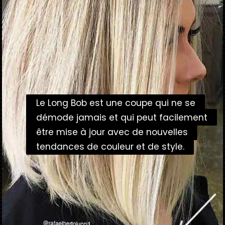
Le Long Bob est une coupe qui ne se
Le Long Bob est une coupe qui ne se
démode jamais et qui peut facilement
démode jamais et qui peut facilement
être mise à jour avec de nouvelles
être mise à jour avec de nouvelles
tendances de couleur et de style.
tendances de couleur et de style.