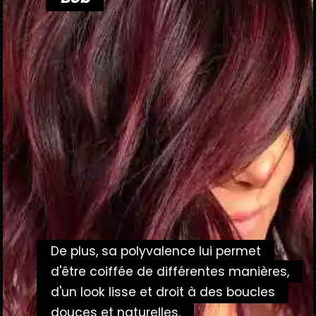
De plus, sa polyvalence lui permet
De plus, sa polyvalence lui permet
d'être coiffée de différentes manières,
d'être coiffée de différentes manières,
d'un look lisse et droit à des boucles
d'un look lisse et droit à des boucles
douces et naturelles.
douces et naturelles.