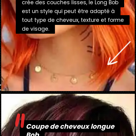
crée des couches lisses, le Long Bob
crée des couches lisses, le Long Bob
est un style qui peut être adapté à
est un style qui peut être adapté à
tout type de cheveux, texture et forme
tout type de cheveux, texture et forme
de visage.
de visage.
"
Ouverture
https://danidrops.com.br/fr/coupe-de-cheveux-au-carre-long-2025/
Coupe de cheveux longue
Coupe de cheveux longue
Bob
Bob