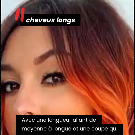
"
cheveux longs
cheveux longs
Avec une longueur allant de
Avec une longueur allant de
moyenne à longue et une coupe qui
moyenne à longue et une coupe qui