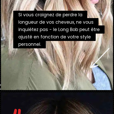
Si vous craignez de perdre la
Si vous craignez de perdre la
longueur de vos cheveux, ne vous
longueur de vos cheveux, ne vous
inquiétez pas - le Long Bob peut être
inquiétez pas - le Long Bob peut être
ajusté en fonction de votre style
ajusté en fonction de votre style
personnel.
personnel.
Ouverture
https://danidrops.com.br/fr/coupe-de-cheveux-au-carre-long-2025/