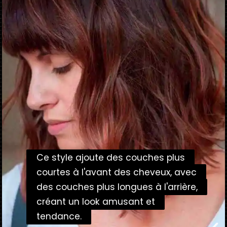
Ce style ajoute des couches plus
Ce style ajoute des couches plus
courtes à l'avant des cheveux, avec
courtes à l'avant des cheveux, avec
des couches plus longues à l'arrière,
des couches plus longues à l'arrière,
créant un look amusant et
créant un look amusant et
tendance.
tendance.