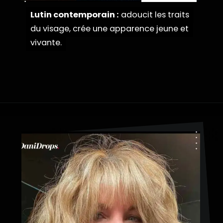
Lutin contemporain :
Lutin contemporain :
adoucit les traits
adoucit les traits
du visage, crée une apparence jeune et
du visage, crée une apparence jeune et
vivante.
vivante.
Ouverture
https://danidrops.com.br/fr/coupe-de-cheveux-pour-femmes-de-plus-de-50-ans/