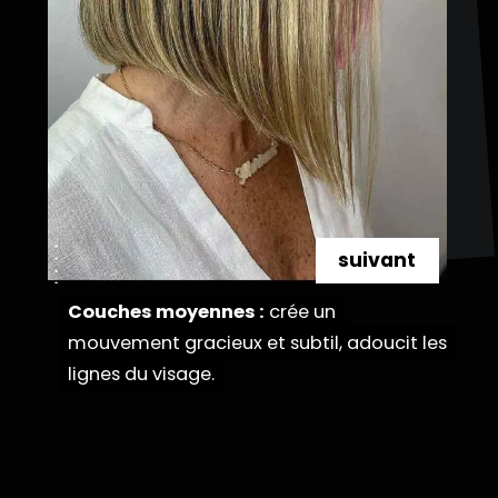
suivant
Couches moyennes :
Couches moyennes :
crée un
crée un
mouvement gracieux et subtil, adoucit les
mouvement gracieux et subtil, adoucit les
lignes du visage.
lignes du visage.