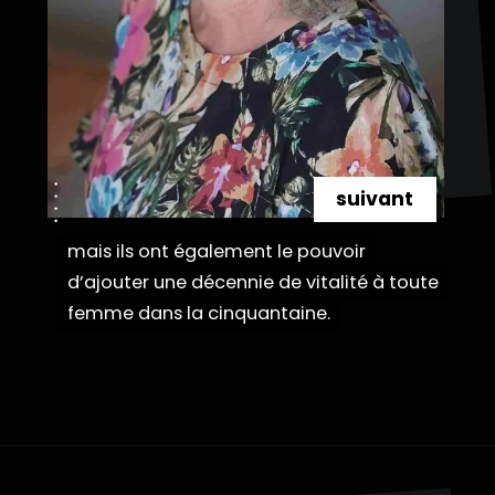
suivant
mais ils ont également le pouvoir
mais ils ont également le pouvoir
d’ajouter une décennie de vitalité à toute
d’ajouter une décennie de vitalité à toute
femme dans la cinquantaine.
femme dans la cinquantaine.
Ouverture
https://danidrops.com.br/fr/coupe-de-cheveux-pour-femmes-de-plus-de-50-ans/