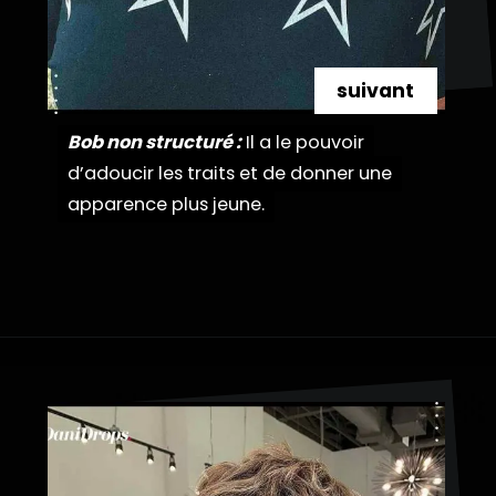
suivant
Bob non structuré :
Bob non structuré :
Il a le pouvoir
Il a le pouvoir
d’adoucir les traits et de donner une
d’adoucir les traits et de donner une
apparence plus jeune.
apparence plus jeune.
Ouverture
https://danidrops.com.br/fr/coupe-de-cheveux-pour-femmes-de-plus-de-50-ans/