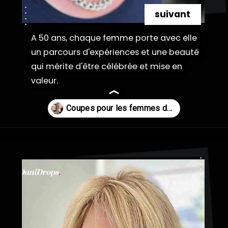
suivant
A 50 ans, chaque femme porte avec elle
A 50 ans, chaque femme porte avec elle
un parcours d'expériences et une beauté
un parcours d'expériences et une beauté
qui mérite d'être célébrée et mise en
qui mérite d'être célébrée et mise en
valeur.
valeur.
Ouverture
https://danidrops.com.br/fr/coupe-de-cheveux-pour-femmes-de-plus-de-50-ans/