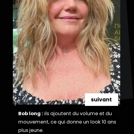
suivant
Bob long :
Bob long :
ils ajoutent du volume et du
ils ajoutent du volume et du
mouvement, ce qui donne un look 10 ans
mouvement, ce qui donne un look 10 ans
plus jeune.
plus jeune.