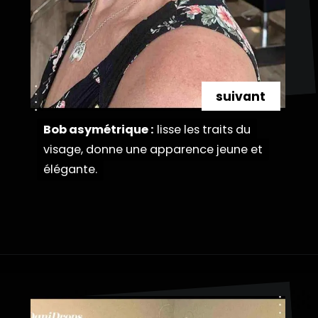
suivant
Bob asymétrique :
Bob asymétrique :
lisse les traits du
lisse les traits du
visage, donne une apparence jeune et
visage, donne une apparence jeune et
élégante.
élégante.
Ouverture
https://danidrops.com.br/fr/coupe-de-cheveux-pour-femmes-de-plus-de-50-ans/