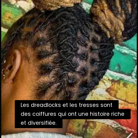
Les dreadlocks et les tresses sont
Les dreadlocks et les tresses sont
des coiffures qui ont une histoire riche
des coiffures qui ont une histoire riche
et diversifiée.
et diversifiée.