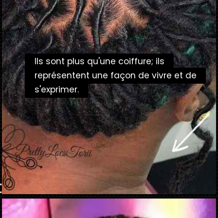
Ils sont plus qu'une coiffure; ils
Ils sont plus qu'une coiffure; ils
représentent une façon de vivre et de
représentent une façon de vivre et de
s'exprimer.
s'exprimer.
Ouverture
https://danidrops.com.br/fr/coupe-de-cheveux-femme-frisee-2023/