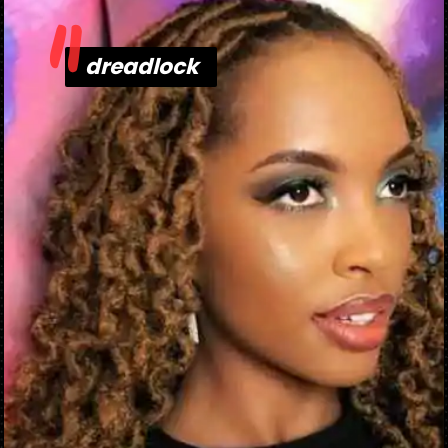
"
dreadlock
dreadlock