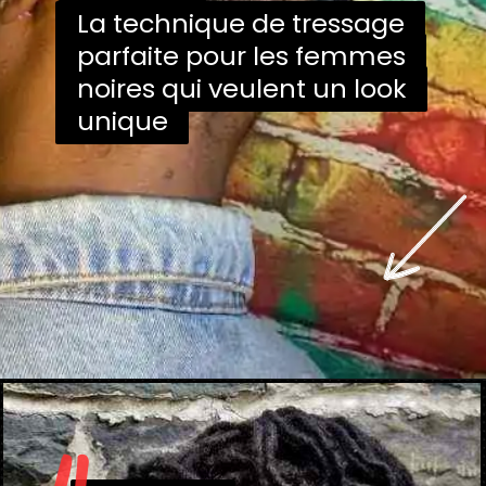
La technique de tressage
La technique de tressage
parfaite pour les femmes
parfaite pour les femmes
noires qui veulent un look
noires qui veulent un look
unique
unique
Ouverture
https://danidrops.com.br/fr/coupe-de-cheveux-femme-frisee-2023/