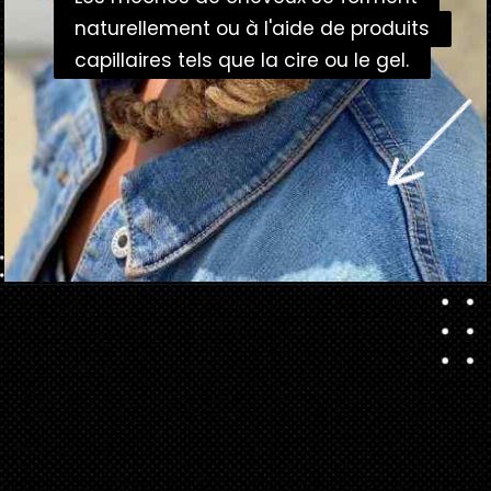
naturellement ou à l'aide de produits
naturellement ou à l'aide de produits
capillaires tels que la cire ou le gel.
capillaires tels que la cire ou le gel.
Ouverture
https://danidrops.com.br/fr/coupe-de-cheveux-femme-frisee-2023/