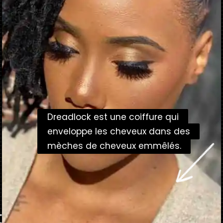
Dreadlock est une coiffure qui
Dreadlock est une coiffure qui
enveloppe les cheveux dans des
enveloppe les cheveux dans des
mèches de cheveux emmêlés.
mèches de cheveux emmêlés.